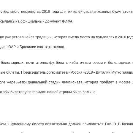
утбольного первенства 2018 года для жителей страны-хозяйки будут стоит
 ссылаясь на официальный документ ФИФА.
о уже устоявшейся традиции, которая имела место на мундиалях в 2010 год
ждан ЮАР и Бразилии соответственно.
 болельщиках, почитателях футбола с избыточным весом и болельщиках 
ые билеты. Председатель оргкомитета «Россия -2018» Виталий Мутко заяви
осле жеребьевки финальной стадии чемпионата, которая пройдет в Москве 
 чтобы билетов для граждан нашей страны было больше.
ом, к купленному билету обязательно должен прилагаться Fan-ID. В Казан