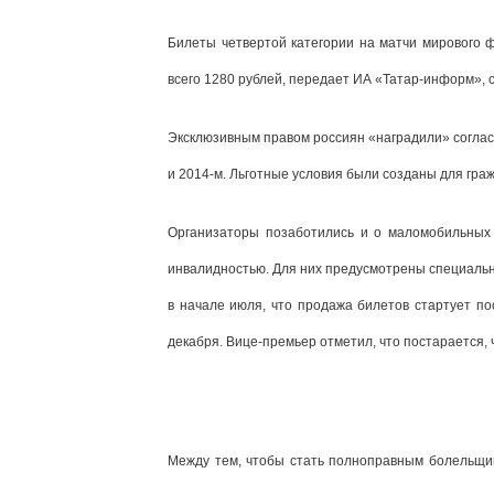
Билеты четвертой категории на матчи мирового ф
всего 1280 рублей, передает ИА «Татар-информ»,
Эксклюзивным правом россиян «наградили» согласн
и 2014-м. Льготные условия были созданы для гра
Организаторы позаботились и о маломобильных
инвалидностью. Для них предусмотрены специальн
в начале июля, что продажа билетов стартует п
декабря. Вице-премьер отметил, что постарается,
Между тем, чтобы стать полноправным болельщик