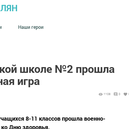
ОЛЯН
м
Наши герои
кой школе №2 прошла
ая игра
1108
0
учащихся 8-11 классов прошла военно-
 ко Дню здоровья.