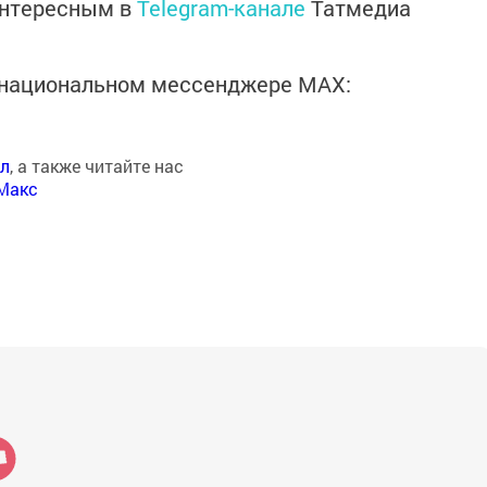
интересным в
Telegram-канале
Татмедиа
в национальном мессенджере MАХ:
ал
, а также читайте нас
Макс