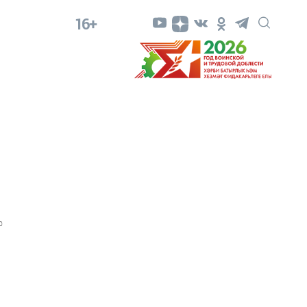
16+
0