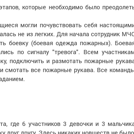
 этапов, которые необходимо было преодолет
ющиеся могли почувствовать себя настоящим
алась не из легких. Для начала сотрудник МЧ
ать боевку (боевая одежда пожарных). Боева
лись по сигналу "тревога". Всем участника
ку, подключить и размотать пожарные рукав
 и смотать все пожарные рукава. Все команд
заданием.
а, где 6 участников 3 девочки и 3 мальчик
у друг другу. Здесь никаких новшеств не было