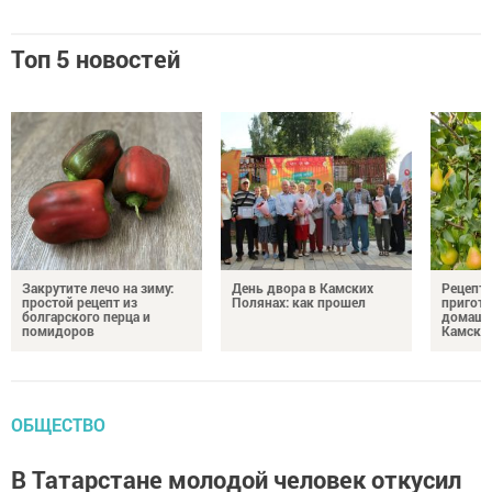
Топ 5 новостей
Закрутите лечо на зиму:
День двора в Камских
Рецепты
простой рецепт из
Полянах: как прошел
пригото
болгарского перца и
домашн
помидоров
Камски
ОБЩЕСТВО
В Татарстане молодой человек откусил