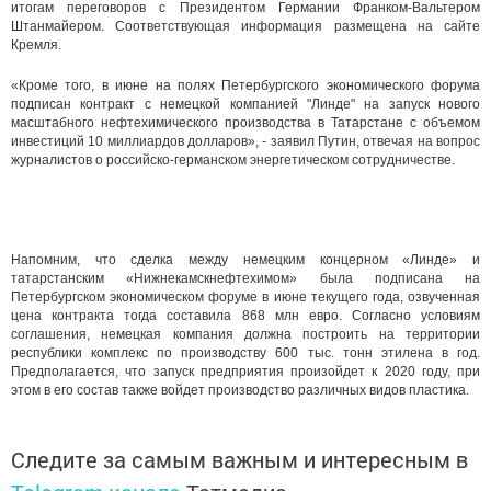
итогам переговоров с Президентом Германии Франком-Вальтером
Штанмайером. Соответствующая информация размещена на сайте
Кремля.
«Кроме того, в июне на полях Петербургского экономического форума
подписан контракт с немецкой компанией "Линде" на запуск нового
масштабного нефтехимического производства в Татарстане с объемом
инвестиций 10 миллиардов долларов», - заявил Путин, отвечая на вопрос
журналистов о российско-германском энергетическом сотрудничестве.
Напомним, что сделка между немецким концерном «Линде» и
татарстанским «Нижнекамскнефтехимом» была подписана на
Петербургском экономическом форуме в июне текущего года, озвученная
цена контракта тогда составила 868 млн евро. Согласно условиям
соглашения, немецкая компания должна построить на территории
республики комплекс по производству 600 тыс. тонн этилена в год.
Предполагается, что запуск предприятия произойдет к 2020 году, при
этом в его состав также войдет производство различных видов пластика.
Следите за самым важным и интересным в