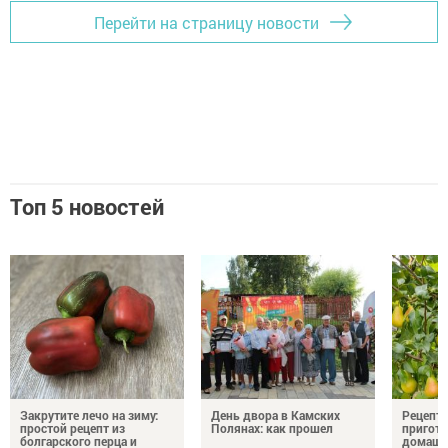
Перейти на страницу новости
Топ 5 новостей
Закрутите лечо на зиму:
День двора в Камских
Рецепты
простой рецепт из
Полянах: как прошел
пригото
болгарского перца и
домашн