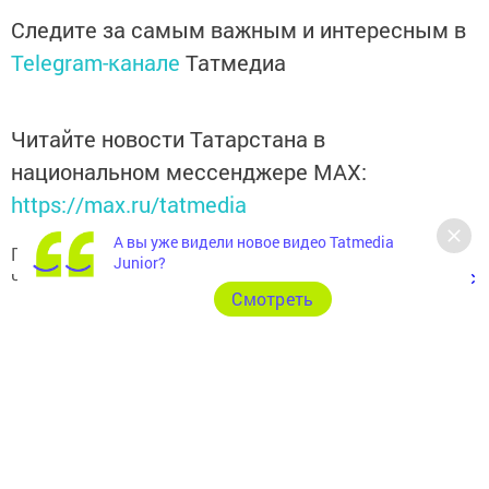
Следите за самым важным и интересным в
Telegram-канале
Татмедиа
Читайте новости Татарстана в
национальном мессенджере MАХ:
https://max.ru/tatmedia
А вы уже видели новое видео Tatmedia
Подписывайтесь на наш
Telegram-канал
, а также
Junior?
читайте нас
Вконтакте
,
Одноклассниках
,
«Дзен»
и
Макс
Cмотреть
Перейти на страницу новости