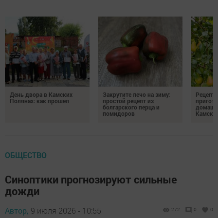
День двора в Камских
Закрутите лечо на зиму:
Рецепты
Полянах: как прошел
простой рецепт из
пригото
болгарского перца и
домашн
помидоров
Камски
ОБЩЕСТВО
Синоптики прогнозируют сильные
дожди
Автор,
9 июля 2026 - 10:55
272
0
0