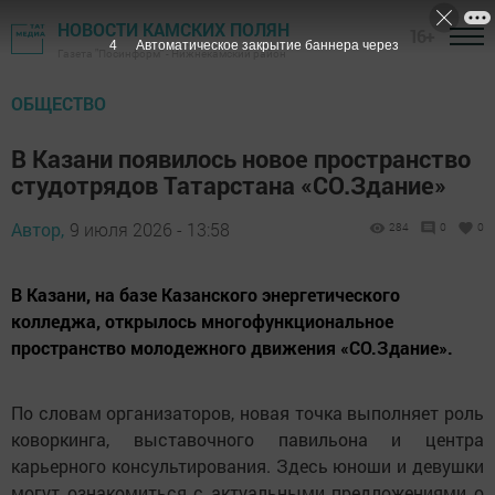
НОВОСТИ КАМСКИХ ПОЛЯН
16+
3
Автоматическое закрытие баннера через
Газета "Посинформ" - Нижнекамский район
ОБЩЕСТВО
В Казани появилось новое пространство
студотрядов Татарстана «СО.Здание»
Автор,
9 июля 2026 - 13:58
284
0
0
В Казани, на базе Казанского энергетического
колледжа, открылось многофункциональное
пространство молодежного движения «СО.Здание».
По словам организаторов, новая точка выполняет роль
коворкинга, выставочного павильона и центра
карьерного консультирования. Здесь юноши и девушки
могут ознакомиться с актуальными предложениями о