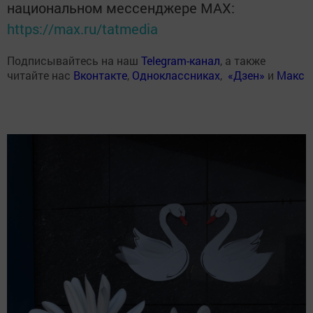
национальном мессенджере MАХ:
https://max.ru/tatmedia
Подписывайтесь на наш
Telegram-канал
, а также
читайте нас
Вконтакте
,
Одноклассниках
,
«Дзен»
и
Макс