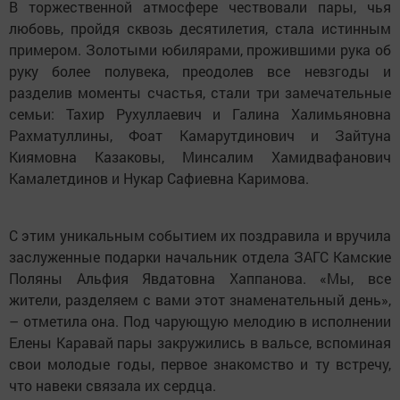
В торжественной атмосфере чествовали пары, чья
любовь, пройдя сквозь десятилетия, стала истинным
примером. Золотыми юбилярами, прожившими рука об
руку более полувека, преодолев все невзгоды и
разделив моменты счастья, стали три замечательные
семьи: Тахир Рухуллаевич и Галина Халимьяновна
Рахматуллины, Фоат Камарутдинович и Зайтуна
Киямовна Казаковы, Минсалим Хамидвафанович
Камалетдинов и Нукар Сафиевна Каримова.
С этим уникальным событием их поздравила и вручила
заслуженные подарки начальник отдела ЗАГС Камские
Поляны Альфия Явдатовна Хаппанова. «Мы, все
жители, разделяем с вами этот знаменательный день»,
– отметила она. Под чарующую мелодию в исполнении
Елены Каравай пары закружились в вальсе, вспоминая
свои молодые годы, первое знакомство и ту встречу,
что навеки связала их сердца.