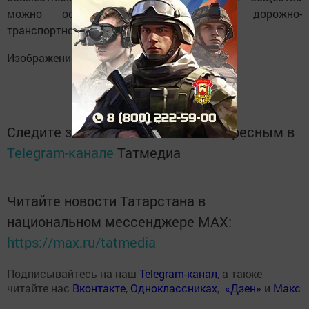
можно остановить рост детского дорожно-
транспортного травматизма.
Изображение сгенерировано нейросетью.
Следите за самым важным и интересным в
Telegram-канале
Татмедиа
Читайте новости Татарстана в
национальном мессенджере MАХ:
https://max.ru/tatmedia
Подписывайтесь на наш
Telegram-канал
, а также
читайте нас
Вконтакте
,
Одноклассниках
,
«Дзен»
и
Макс