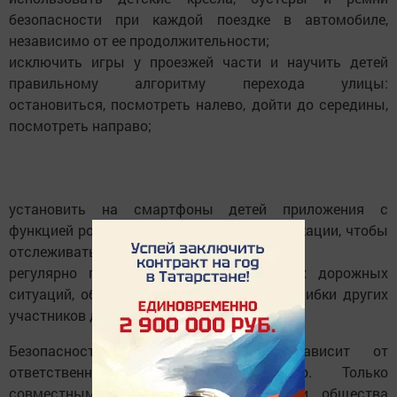
безопасности при каждой поездке в автомобиле,
независимо от ее продолжительности;
исключить игры у проезжей части и научить детей
правильному алгоритму перехода улицы:
остановиться, посмотреть налево, дойти до середины,
посмотреть направо;
установить на смартфоны детей приложения с
функцией родительского контроля и геолокации, чтобы
отслеживать их безопасный маршрут;
регулярно проводить разборы реальных дорожных
ситуаций, обсуждая с детьми опасные ошибки других
участников движения.
Безопасность детей на дороге зависит от
ответственности каждого взрослого. Только
совместными усилиями семьи, школ и общества