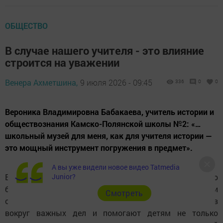
ОБЩЕСТВО
В случае нашего учителя - это влияние
строится на уважении
Венера Ахметшина,
9 июля 2026 - 09:45
336
0
0
Вероника Владимировна Бабакаева, учитель истории и
обществознания Камско-Полянской школы №2: «…
школьный музей для меня, как для учителя истории —
это мощный инструмент погружения в предмет».
А вы уже видели новое видео Tatmedia
В каждой школе есть люди, которые делают гораздо
Junior?
больше, чем просто ведут уроки по расписанию. Они
Cмотреть
создают атмосферу, задают тон, объединяют учеников
вокруг важных дел и помогают детям не только