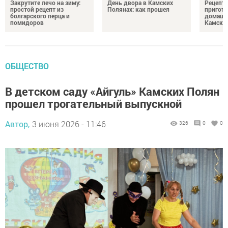
Закрутите лечо на зиму:
День двора в Камских
Рецепты
простой рецепт из
Полянах: как прошел
пригото
болгарского перца и
домашн
помидоров
Камски
ОБЩЕСТВО
В детском саду «Айгуль» Камских Полян
прошел трогательный выпускной
Автор,
3 июня 2026 - 11:46
326
0
0