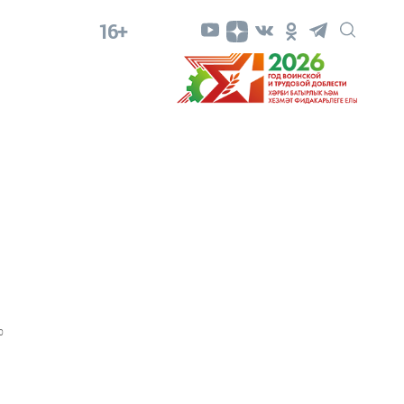
16+
0