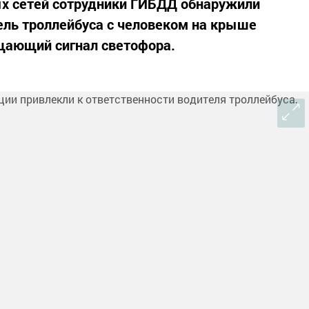
ых сетей сотрудники ГИБДД обнаружили
ель троллейбуса с человеком на крыше
ещающий сигнал светофора.