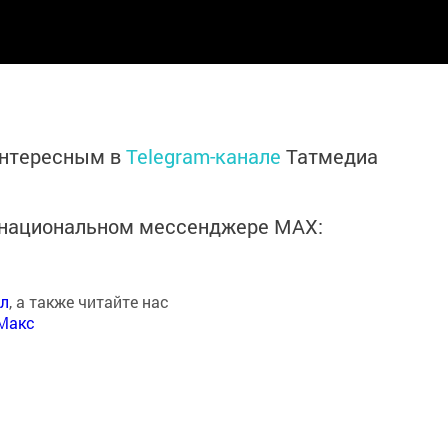
интересным в
Telegram-канале
Татмедиа
в национальном мессенджере MАХ:
ал
, а также читайте нас
Макс