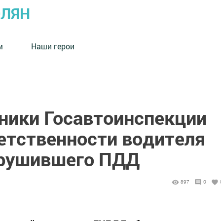
ОЛЯН
м
Наши герои
дники Госавтоинспекции
ветственности водителя
арушившего ПДД
897
0