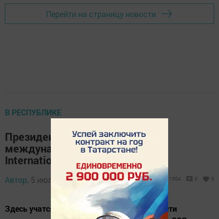
Перейти на страницу новости
В РЕСПУБЛИКЕ
Президент РТ осмотрел
международную школу Alabuga
International School
Автор,
5 июля 2016 - 13:32
1304
0
0
Здесь учатся как юные елабужане, так и дети