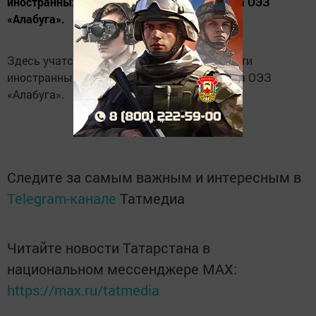
иностранных специалистов, работающих на ОЭЗ
«Алабуга».
Здесь учатся как юные елабужане, так и дети
иностранных специалистов, работающих на ОЭЗ
«Алабуга».
Следите за самым важным и интересным в
Telegram-канале
Татмедиа
Читайте новости Татарстана в
национальном мессенджере MАХ:
https://max.ru/tatmedia