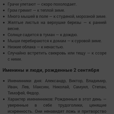
Грачи улетают — скоро похолодает.
Гром гремит — к теплой зиме.
Много мышей в поле — к студеной, морозной зиме.
Желтые листья на верхушке березы — к ранней
весне.
Солнце садится в туман — к дождю.
Мыши перебираются к домам — к суровой зиме.
Низкие облака — к ненастью.
Случайно встретить свекровь или тещу — к ссоре
с ними.
Именины и люди, рожденные 2 сентября
Именинники дня: Александр, Виктор, Владимир,
Иван, Лев, Максим, Николай, Самуил, Степан,
Тимофей, Федор.
Характер именинников: Рожденные в этот день —
уверенные в себе трудоголики, ценящие
искренность. Они ненавидят ложь и притворство