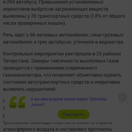
и 204 автобуса. Превышения установленных
нормативов выбросов загрязняющих веществ
выявлены у 76 транспортных средств (1,8% от общего
числа проверенных машин).
Речь идет о 66 легковых автомобилях, семи грузовых
автомобилях и трех автобусах, уточнили в ведомстве.
Контрольные мероприятия уже прошли в 23 районах
Татарстана. Замеры токсичности выхлопных газов
проводятся с применением современного
газоанализатора, что позволяет объективно оценить
состояние автотранспортных средств и оперативно
выявлять нарушителей.
А вы уже видели новое видео Tatmedia
С владельцами авто, у которых выявлены превышения,
Junior?
сотрудники Минэкологии проводят разъяснительную
Cмотреть
работу о недопустимости нарушений обязательных
требований законодательства в области охраны
атмосферного воздуха и составляют протоколы