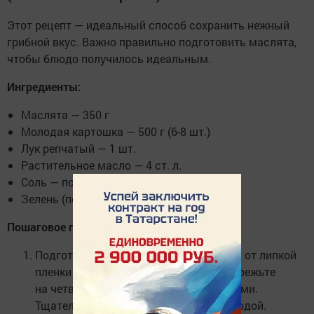
Этот рецепт — идеальный способ сохранить нежный
грибной вкус. Важно правильно подготовить маслята,
чтобы блюдо получилось идеальным.
Ингредиенты:
Маслята — 350 г
Молодая картошка — 500 г (6-8 шт.)
Лук репчатый — 1 шт.
Растительное масло — 4 ст. л.
Соль — по вкусу
Зелень (по желанию) — для подачи
Пошаговое приготовление:
Подготовьте грибы. Очистите маслята от липкой
пленки на шляпках. Крупные грибы порежьте
на четвертинки, мелкие оставьте целыми.
Тщательно промойте под проточной водой.