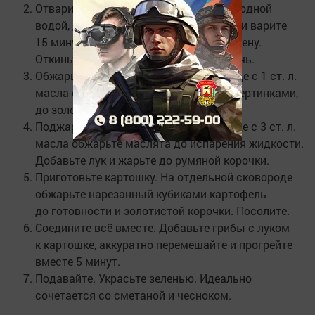
Отварите маслята. Залейте грибы холодной
водой, доведите до кипения, посолите и варите
15 минут на медленном огне, снимая пену.
Откиньте на дуршлаг и дайте воде стечь.
Обжарьте лук. На разогретой сковороде с 1 ст. л.
масла обжарьте лук, нарезанный четвертинками,
до золотистого цвета.
Поджарьте грибы. На другой сковороде с 3 ст. л.
масла обжарьте маслята до испарения жидкости.
Добавьте лук и жарьте до румяной корочки.
Приготовьте картошку. На отдельной сковороде
обжарьте нарезанный кубиками картофель
до готовности и золотистой корочки. Посолите.
Соедините всё вместе. Добавьте грибы с луком
к картошке, аккуратно перемешайте и прогрейте
вместе 5 минут.
Подавайте. Украсьте зеленью. Идеально
сочетается со сметаной и чесноком.