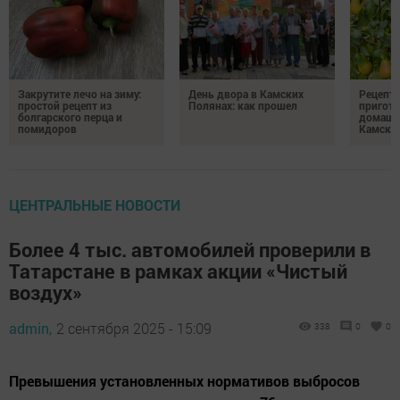
Закрутите лечо на зиму:
День двора в Камских
Рецепты
простой рецепт из
Полянах: как прошел
пригото
болгарского перца и
домашн
помидоров
Камски
ЦЕНТРАЛЬНЫЕ НОВОСТИ
Более 4 тыс. автомобилей проверили в
Татарстане в рамках акции «Чистый
воздух»
admin,
2 сентября 2025 - 15:09
338
0
0
Превышения установленных нормативов выбросов