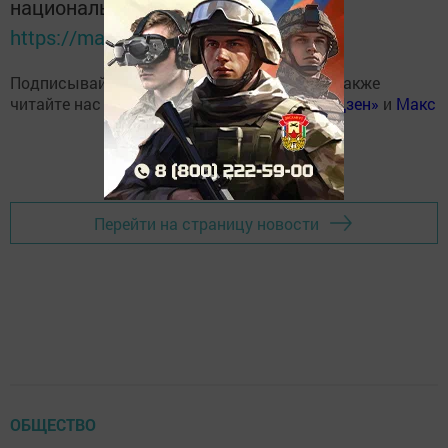
национальном мессенджере MАХ:
https://max.ru/tatmedia
Подписывайтесь на наш
Telegram-канал
, а также
читайте нас
Вконтакте
,
Одноклассниках
,
«Дзен»
и
Макс
Перейти на страницу новости
ОБЩЕСТВО