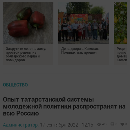
Закрутите лечо на зиму:
День двора в Камских
Рецепты
простой рецепт из
Полянах: как прошел
пригото
болгарского перца и
домашн
помидоров
Камски
ОБЩЕСТВО
Опыт татарстанской системы
молодежной политики распространят на
всю Россию
Администратор,
17 сентября 2022 - 12:15
452
0
0