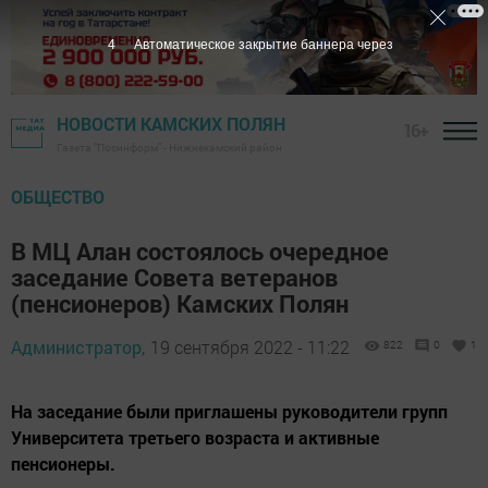
2
Автоматическое закрытие баннера через
НОВОСТИ КАМСКИХ ПОЛЯН
16+
Газета "Посинформ" - Нижнекамский район
ОБЩЕСТВО
В МЦ Алан состоялось очередное
заседание Совета ветеранов
(пенсионеров) Камских Полян
Администратор,
19 сентября 2022 - 11:22
822
0
1
На заседание были приглашены руководители групп
Университета третьего возраста и активные
пенсионеры.