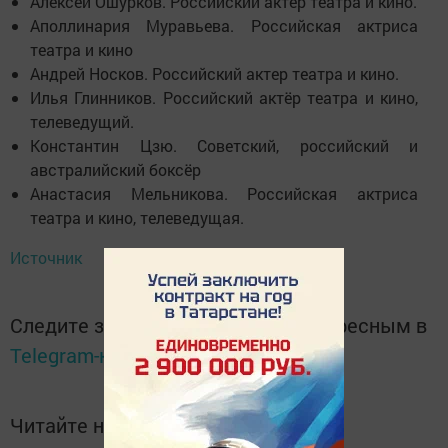
Алексей Ошурков. Российский актер театра и кино.
Аполлинария Муравьева. Российская актриса
театра и кино
Андрей Носков. Российский актер театра и кино.
Илья Глинников. Российский актёр театра и кино,
телеведущий.
Константин Цзю. Советский, российский и
австралийский боксёр
Анастасия Мельникова. Российская актриса
театра и кино, телеведущая.
Источник
Следите за самым важным и интересным в
Telegram-канале
Татмедиа
Читайте новости Татарстана в