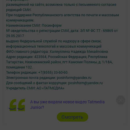
размещенной на сайте, возможна только с письменного согласия
редакций СМИ.
При поддержке Республиканского агентства по печати и массовым
коммуникациям.
Наименование СМИ: Посинформ
№ свидетельства о регистрации СМИ, дата: ЭЛ № ФС 77 - 69869 от
29.05.2017
выдано Федеральной службой по надзору в сфере связи,
информационных технологий и массовых коммуникаций
ФИО главного редактора: Халиуллина Надежда Михайловна
Адрес редакции: 423564, Российская Федерация, Республика
Татарстан, Нижнекамский район, пгт Камские Поляны, д. 1/18А,
помещение 102.
Телефон редакции: +7(8555) 33-60-60
Электронная почта редакции: posinform@yandex.ru
Для сообщений о фактах коррупции: posinform@yandex.ru
Учредитель СМИ: АО «ТАТМЕДИА»
Антикоррупционная политика
А вы уже видели новое видео Tatmedia
АО «ТАТМЕДИА» использует «cookie»
для персонализации сервисов и
Junior?
удобства пользователей сайтом.
Использование «cookie» можно отменить в настройках браузера.
Cмотреть
Политика конфиденциальности