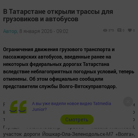
В Татарстане открыли трассы для
грузовиков и автобусов
Автор,
8 января 2026 - 09:02
375
0
0
Ограничения движения грузового транспорта и
пассажирских автобусов, введенные ранее на
некоторых федеральных дорогах Татарстана
вследствие неблагоприятных погодных условий, теперь
отменены. Об этом официально сообщили
представители службы Волго-Вятскуправтодор.
А вы уже видели новое видео Tatmedia
Ранее сообщалось, что начиная с 17 часов вечера были
Junior?
введены временные ограничения передвижения по
таким маршрутам, как дорога из Казани в Оренбург (до
Cмотреть
города Альметьевск), трасса Казань-Ульяновск,
участок дороги Йошкар-Ола-Зеленодольск-М7 «Волга»,