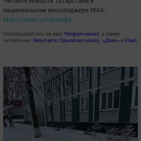
Читайте новости Татарстана в
национальном мессенджере MАХ:
https://max.ru/tatmedia
Подписывайтесь на наш
Telegram-канал
, а также
читайте нас
Вконтакте
,
Одноклассниках
,
«Дзен»
и
Макс