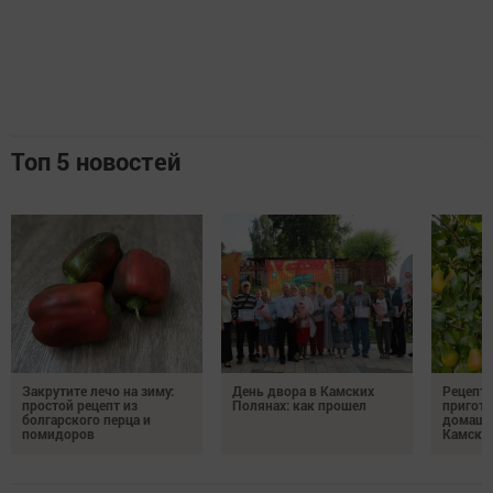
Топ 5 новостей
Закрутите лечо на зиму:
День двора в Камских
Рецепты
простой рецепт из
Полянах: как прошел
пригото
болгарского перца и
домашн
помидоров
Камски