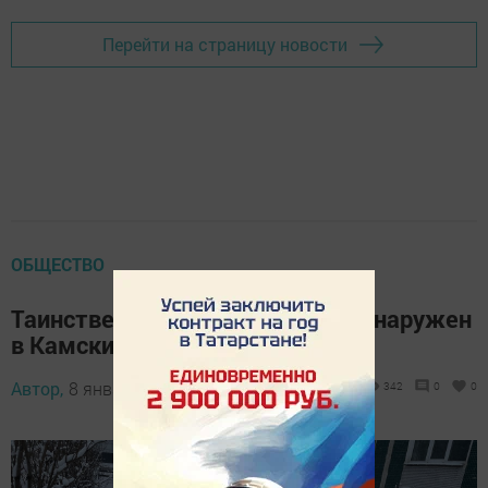
Перейти на страницу новости
ОБЩЕСТВО
Таинственный снежный трон обнаружен
в Камских Полянах!
Автор,
8 января 2026 - 11:03
342
0
0