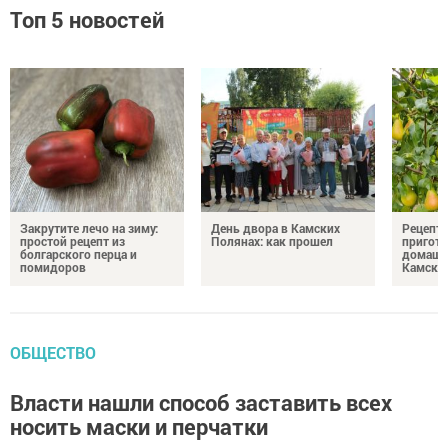
Топ 5 новостей
Закрутите лечо на зиму:
День двора в Камских
Рецепты
простой рецепт из
Полянах: как прошел
пригото
болгарского перца и
домашн
помидоров
Камски
ОБЩЕСТВО
Власти нашли способ заставить всех
носить маски и перчатки