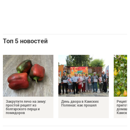
Топ 5 новостей
Закрутите лечо на зиму:
День двора в Камских
Рецепты
простой рецепт из
Полянах: как прошел
пригото
болгарского перца и
домашн
помидоров
Камски