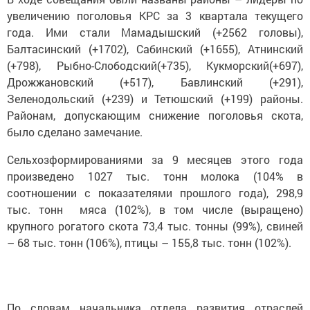
увеличению поголовья КРС за 3 квартала текущего
года. Ими стали Мамадышский (+2562 головы),
Балтасинский (+1702), Сабинский (+1655), Атнинский
(+798), Рыбно-Слободский(+735), Кукморский(+697),
Дрожжановский (+517), Бавлинский (+291),
Зеленодольский (+239) и Тетюшский (+199) районы.
Районам, допускающим снижение поголовья скота,
было сделано замечание.
Сельхозформированиями за 9 месяцев этого года
произведено 1027 тыс. тонн молока (104% в
соотношении с показателями прошлого года), 298,9
тыс. тонн мяса (102%), в том числе (выращено)
крупного рогатого скота 73,4 тыс. тонны (99%), свиней
– 68 тыс. тонн (106%), птицы – 155,8 тыс. тонн (102%).
По словам начальника отдела развития отраслей