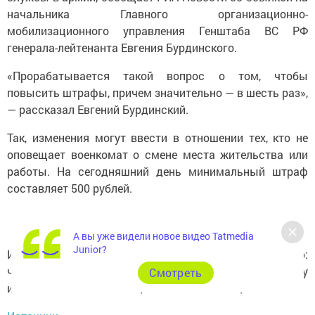
начальника Главного организационно-
мобилизационного управления Генштаба ВС РФ
генерала-лейтенанта Евгения Бурдинского.
«Прорабатывается такой вопрос о том, чтобы
повысить штрафы, причем значительно — в шесть раз»,
— рассказал Евгений Бурдинский.
Так, изменения могут ввести в отношении тех, кто не
оповещает военкомат о смене места жительства или
работы. На сегодняшний день минимальный штраф
составляет 500 рублей.
А вы уже видели новое видео Tatmedia
Junior?
Источник также отметил положительную тенденцию:
число уклонистов в стране снижается. Если в 2014 году
Cмотреть
их было 6 тысяч человек, то сейчас около 1,6 тысяч.