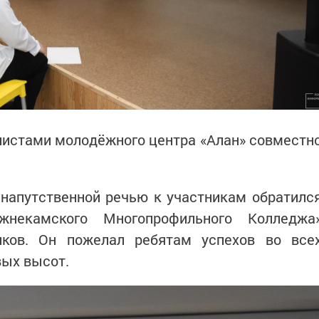
листами молодёжного центра «Алан» совместн
 напутственной речью к участникам обратилс
некамского Многопрофильного Колледжа
ков. Он пожелал ребятам успехов во все
вых высот.