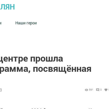
ОЛЯН
м
Наши герои
центре прошла
грамма, посвящённая
03
591
0