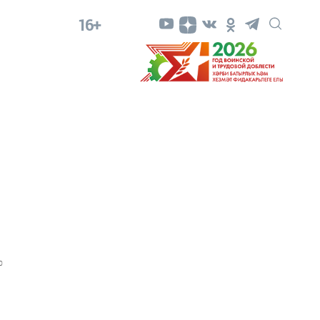
16+
0