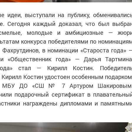
е идеи, выступали на публику, обменивалис
е. Сегодня каждый доказал, что был выбра
, смелые, молодые и амбициозные — жюр
льтатам конкурса победителями по номинация
р Фахрутдинов, в номинации «Староста года» 
ии «Общественник года» — Дарья Тартмина
ода» стал — Кирилл Костин. Победител
 Кирилл Костин удостоен особенным подарком
ом МБУ ДО «СШ № 7 Артуром Шакировым
учили подарочный сертификат в плавательны
частники награждены дипломами и памятным