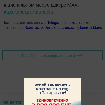
национальном мессенджере MАХ:
https://max.ru/tatmedia
Подписывайтесь на наш
Telegram-канал
, а также
читайте нас
Вконтакте
,
Одноклассниках
,
«Дзен»
и
Макс
Перейти на страницу новости
ОБЩЕСТВО