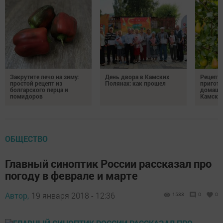
Закрутите лечо на зиму:
День двора в Камских
Рецепты
простой рецепт из
Полянах: как прошел
пригото
болгарского перца и
домашн
помидоров
Камски
ОБЩЕСТВО
Главный синоптик России рассказал про
погоду в феврале и марте
Автор,
19 января 2018 - 12:36
1533
0
0