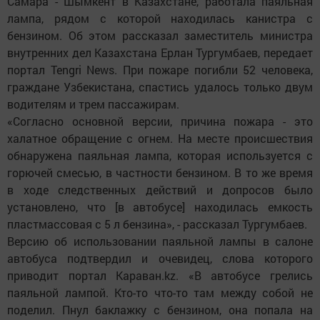
Самара - Шымкент в Казахстане, работала паяльная
лампа, рядом с которой находилась канистра с
бензином. Об этом рассказал заместитель министра
внутренних дел Казахстана Ерлан Тургумбаев, передает
портал Tengri News. При пожаре погибли 52 человека,
граждане Узбекистана, спастись удалось только двум
водителям и трем пассажирам.
​«Согласно основной версии, причина пожара - это
халатное обращение с огнем. На месте происшествия
обнаружена паяльная лампа, которая используется с
горючей смесью, в частности бензином. В то же время
в ходе следственных действий и допросов было
установлено, что [в автобусе] находилась емкость
пластмассовая с 5 л бензина», - рассказал Тургумбаев.
Версию об использовании паяльной лампы в салоне
автобуса подтвердил и очевидец, слова которого
приводит портал Караван.kz. «В автобусе грелись
паяльной лампой. Кто-то что-то там между собой не
поделил. Пнул баклажку с бензином, она попала на