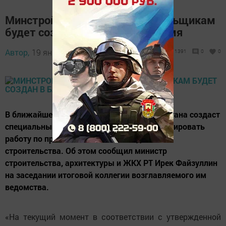
Минстрой РТ: Фонд помощи дольщикам
будет создан в ближайшее время
Автор,
19 января 2018 - 13:33
1391
0
0
В ближайшее время Правительство Татарстана создаст
специальный фонд, который будет координировать
работу по проблемным объектам долевого
строительства. Об этом сообщил министр
строительства, архитектуры и ЖКХ РТ Ирек Файзуллин
на заседании итоговой коллегии возглавляемого им
ведомства.
«На текущий момент в соответствии с утвержденной