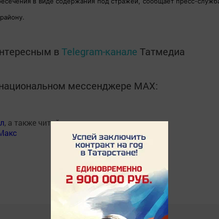
ресечения в виде содержания под стражей, сообщает пресс-служб
району.
интересным в
Telegram-канале
Татмедиа
в национальном мессенджере MАХ:
ал
, а также читайте нас
Макс