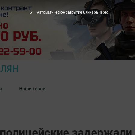
5
Автоматическое закрытие баннера через
ОЛЯН
м
Наши герои
полицейские задержали