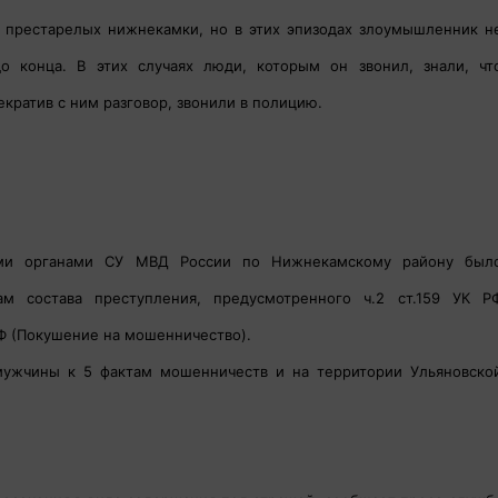
 престарелых нижнекамки, но в этих эпизодах злоумышленник н
о конца. В этих случаях люди, которым он звонил, знали, чт
кратив с ним разговор, звонили в полицию.
ыми органами СУ МВД России по Нижнекамскому району был
м состава преступления, предусмотренного ч.2 ст.159 УК Р
 РФ (Покушение на мошенничество).
мужчины к 5 фактам мошенничеств и на территории Ульяновско