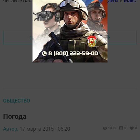
читайте нас
Вконтакте
,
Одноклассниках
,
«Дзен»
и
Макс
Перейти на страницу новости
ОБЩЕСТВО
Погода
Автор,
17 марта 2015 - 06:20
1838
0
0