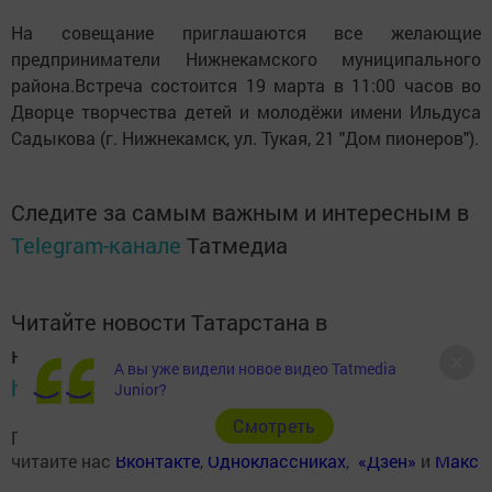
На совещание приглашаются все желающие
предприниматели Нижнекамского муниципального
района.Встреча состоится 19 марта в 11:00 часов во
Дворце творчества детей и молодёжи имени Ильдуса
Садыкова (г. Нижнекамск, ул. Тукая, 21 "Дом пионеров").
Следите за самым важным и интересным в
Telegram-канале
Татмедиа
Читайте новости Татарстана в
национальном мессенджере MАХ:
А вы уже видели новое видео Tatmedia
https://max.ru/tatmedia
Junior?
Cмотреть
Подписывайтесь на наш
Telegram-канал
, а также
читайте нас
Вконтакте
,
Одноклассниках
,
«Дзен»
и
Макс