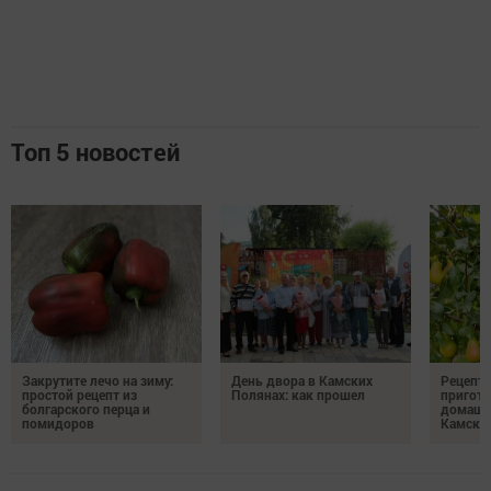
Топ 5 новостей
Закрутите лечо на зиму:
День двора в Камских
Рецепты
простой рецепт из
Полянах: как прошел
пригото
болгарского перца и
домашн
помидоров
Камски