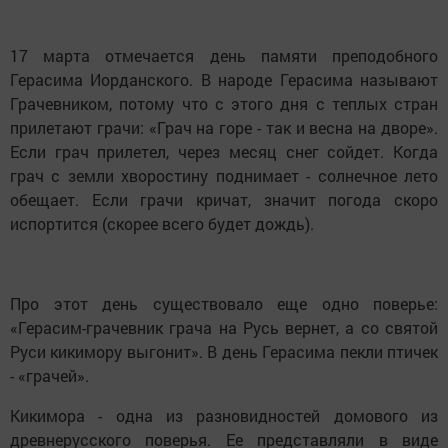
17 марта отмечается день памяти преподобного
Герасима Иорданского. В народе Герасима называют
Грачевником, потому что с этого дня с теплых стран
прилетают грачи: «Грач на горе - так и весна на дворе».
Если грач прилетел, через месяц снег сойдет. Когда
грач с земли хворостину поднимает - солнечное лето
обещает. Если грачи кричат, значит погода скоро
испортится (скорее всего будет дождь).
Про этот день существовало еще одно поверье:
«Герасим-грачевник грача на Русь вернет, а со святой
Руси кикимору выгонит». В день Герасима пекли птичек
- «грачей».
Кикимора - одна из разновидностей домового из
древнерусского поверья. Ее представляли в виде