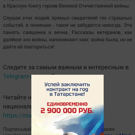
в Красную Книгу героев Великой Отечественной войны.
Слушая этих людей, прямых свидетелей тех страшных
событий, я понимаю - такое не забудется никогда. Эта
память священна и вечна. Рассказы ветеранов, как
далёкое эхо войны, напоминают нам: война была, но не
дайте ей повториться!
Следите за самым важным и интересным в
Telegram-канале
Татмедиа
Читайте новости Татарстана в
национальном мессенджере MАХ:
https://max.ru/tatmedia
Подписывайтесь на наш
Telegram-канал
, а также