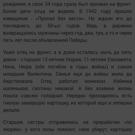
рождения, в свои 34 года сразу был призван на фронт.
Более дети отца не видели. В 1942 году пришло
извещение - «Пропал без вести». Но ждали его до
последнего, до 50-ых годов. Ведь в деревню
возвращались мужчины через год, два, три, а то и через
пять лет после объявленной Победы.
Ушел отец на фронт, а в доме остались мать да пять
девок - старшая 12-летняя Мария, 11-летняя Елизавета,
Нина, Нюра (обе погибли в годы войны) и самая
младшая Валентина. Семья еще до войны жила да
бедствовала. Отец работал конюхом. Избенка
маленькая, скотины никакой. А без хозяина жизнь
пошла совсем голодная. Нередко приходилось есть
гнилую замершую картошку, из которой еще и лепешки
делали.
Старшие сестры отправились на приработки «по
людям»: у кого полы помоют, сено уберут, картошку