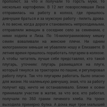
прополют, за что и получали то горсть муки, то
несколько картофелин. В 12 лет повзрослевшая Лиза
отправилась на работу в колхоз, где пришлось
девчушке браться и за мужскую работу - пилить дрова.
А по весне, когда дороги становились непроходимыми,
отправляли женщин в соседнее село за семенами, с
ними ходила и Лиза. По 16-килограммовому мешку
семян взваливали на женские плечи. Ни одним
килограммом меньше не убавляли ношу и Елизавете. В
летнее время пришлось поработать плугарем в колхозе.
А чтобы читатель лучше себе представлял, кто такой
плугарь, уточним: плугарь размещался на плуге,
который тянулся за трактором по пашне, и регулировал
работу плуга. Так что плугарем работать было опасно
для жизни. Но маленькую девчушку, зная, что за работу
получит еду, ничто не останавливало. Ближе к осени
принимали участие в жатве, за что все, кто работал,
получали по 350 грамм печеного хлеба. На троих
выходила примерно булка. А дома еще трое малышей