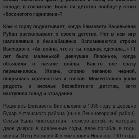
заводе, в госпитале. Было ли детство вообще у этого
«босоногого гарнизона»?
Ком к горлу подкатывает, когда Елизавета Васильевна
Рубан рассказывает о своем детстве. Нет в нем игр
шаловливых и бесшабашных. Вспоминаются строки
Высоцкого: «Ах, война, что ж ты, подлая, сделала…» 11
лет было маленькой девчушке Лизоньке, когда
объявили о начале войны. Как-то все сразу
переменилось. Жизнь, словно пеленою черной,
покрылась мрачностью и тоской. Моментально ушли
радость и веселье беззаботного детства, зато
наступили голод и страдания.
Родилась Елизавета Васильевна в 1930 году в деревне
Бухар Акташского района (ныне Лениногорский район).
Семья была многодетная - семеро детей, из которых
двое умерли в довоенные годы, двое погибли в годы
войны. Отец Василий Фелеймонович Новиков, 1907 года