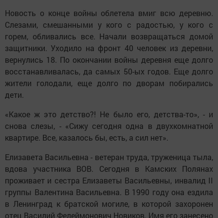
Новость о конце войны облетела вмиг всю деревню.
Слезами, смешанными у кого с радостью, у кого с
горем, обливались все. Начали возвращаться домой
защитники. Уходило на фронт 40 человек из деревни,
вернулись 18. По окончании войны деревня еще долго
восстанавливалась, да самых 50-ых годов. Еще долго
жители голодали, еще долго по дворам побирались
дети.
«Какое ж это детство?! Не было его, детства-то», - и
снова слезы, - «Сижу сегодня одна в двухкомнатной
квартире. Все, казалось бы, есть, а сил нет».
Елизавета Васильевна - ветеран труда, труженица тыла,
вдова участника ВОВ. Сегодня в Камских Полянах
проживает и сестра Елизаветы Васильевны, инвалид II
группы Валентина Васильевна. В 1990 году она ездила
в Ленинград к братской могиле, в которой захоронен
отец Василий Фелеймонович Новиков. Имя его занесено