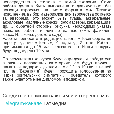
непосредственно связана с темой экологии. Сама
работа должна быть выполнена индивидуально, без
помощи взрослых, на листе формата А-4. Техника
исполнения, выбор материалов для творчества остается
за авторами, это может быть гуашь, акварельные,
акриловые, масляные краски, фломастеры, карандаши и
др. С обратной стороны рисунка необходимо указать
название работы и личные данные (имя, фамилия,
класс, № школы, детского сада).
Работы приносите в редакцию газеты «Посинформ» по
адресу: здание «Почты», 2 подъезд, 2 этаж. Работы
принимаются до 15 мая включительно. Итоги конкурса
будут подведены 19 мая.
По результатам конкурса будут определены победители
в разных возраcтных категориях. Им будут вручены
памятные подарки и дипломы. А с 12 по 19 мая в нашей
группе "Вконтакте" будет проходить голосование за
"Приз зрительских симпатий". Победитель, которого
также будет отмечен дипломом и подарком.
Следите за самым важным и интересным в
Telegram-канале
Татмедиа