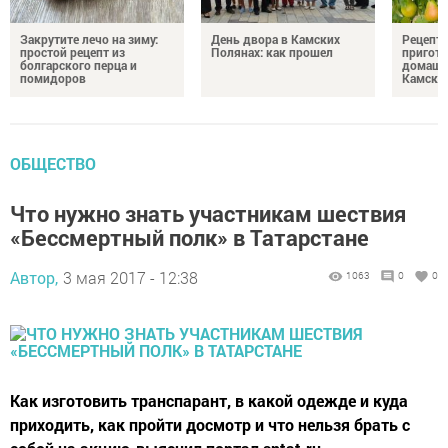
Закрутите лечо на зиму:
День двора в Камских
Рецепты
простой рецепт из
Полянах: как прошел
пригото
болгарского перца и
домашн
помидоров
Камски
ОБЩЕСТВО
Что нужно знать участникам шествия
«Бессмертный полк» в Татарстане
Автор,
3 мая 2017 - 12:38
1063
0
0
Как изготовить транспарант, в какой одежде и куда
приходить, как пройти досмотр и что нельзя брать с