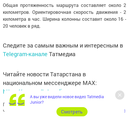
Общая протяженность маршрута составляет около 2
километров. Ориентировочная скорость движения - 2
километра в час. Ширина колонны составит около 16 -
20 человек в ряд.
Следите за самым важным и интересным в
Telegram-канале
Татмедиа
Читайте новости Татарстана в
национальном мессенджере MАХ:
https://max.ru/tatmedia
А вы уже видели новое видео Tatmedia
Junior?
Подписывайтесь на наш
Telegram-канал
, а также
читайте нас
Вконтакте
,
Одноклассниках
,
«Дзен»
и
Макс
Cмотреть