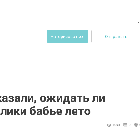
Отправить
Авторизоваться
казали, ожидать ли
лики бабье лето
1069
0