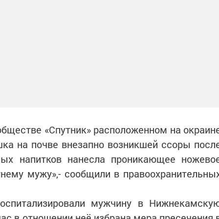
м обществе «Спутник» расположенном на окраин
шка на почве внезапно возникшей ссоры посл
ных напитков нанесла проникающее ножево
тнему мужу»,- сообщили в правоохранительны
госпитализировали мужчину в Нижнекамску
час в отношении неё избрана мера пресечения 