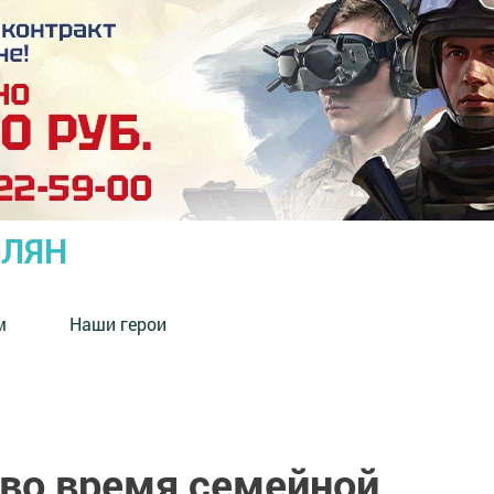
ОЛЯН
м
Наши герои
во время семейной