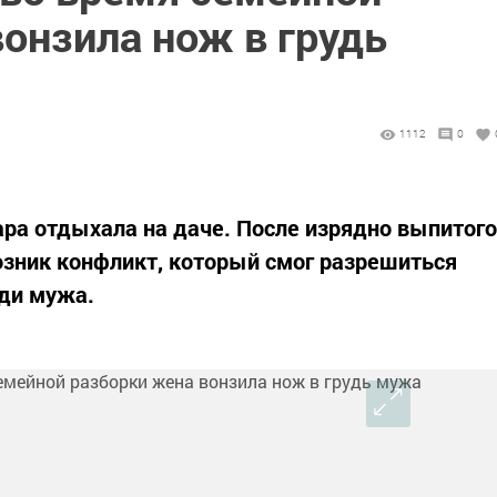
онзила нож в грудь
1112
0
ара отдыхала на даче. После изрядно выпитого
озник конфликт, который смог разрешиться
ди мужа.