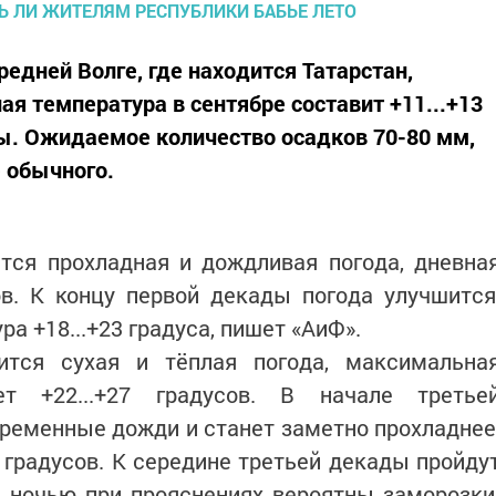
редней Волге, где находится Татарстан,
я температура в сентябре составит +11...+13
мы. Ожидаемое количество осадков 70-80 мм,
е обычного.
тся прохладная и дождливая погода, дневна
ов. К концу первой декады погода улучшится
 +18...+23 градуса, пишет «АиФ».
ится сухая и тёплая погода, максимальна
ет +22...+27 градусов. В начале третье
ременные дожди и станет заметно прохладнее
8 градусов. К середине третьей декады пройду
в, ночью при прояснениях вероятны заморозки