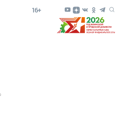
16+
0
е