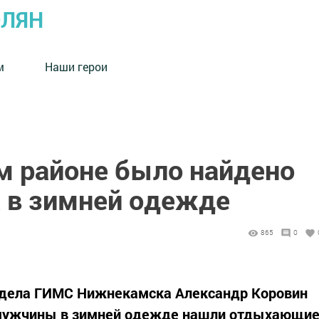
ОЛЯН
м
Наши герои
 районе было найдено
а в зимней одежде
865
0
тдела ГИМС Нижнекамска Александр Коровин
 мужчины в зимней одежде нашли отдыхающи