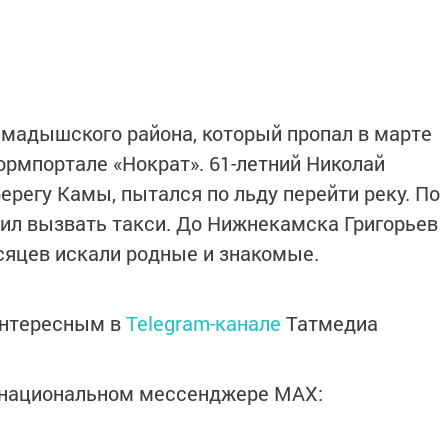
мадышского района, который пропал в марте
ормпортале «Нократ». 61-летний Николай
ерегу Камы, пытался по льду перейти реку. По
сил вызвать такси. До Нижнекамска Григорьев
есяцев искали родные и знакомые.
интересным в
Telegram-канале
Татмедиа
в национальном мессенджере MАХ: