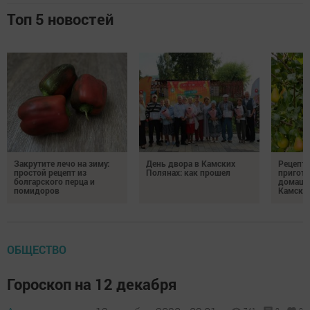
Топ 5 новостей
Закрутите лечо на зиму:
День двора в Камских
Рецепты
простой рецепт из
Полянах: как прошел
пригото
болгарского перца и
домашн
помидоров
Камски
ОБЩЕСТВО
Гороскоп на 12 декабря