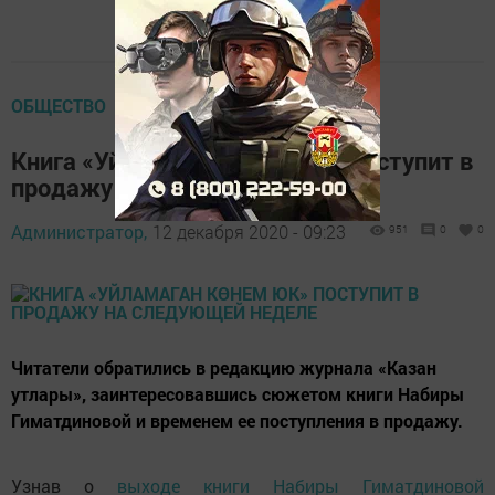
ОБЩЕСТВО
Книга «Уйламаган көнем юк» поступит в
продажу на следующей неделе
Администратор,
12 декабря 2020 - 09:23
951
0
0
Читатели обратились в редакцию журнала «Казан
утлары», заинтересовавшись сюжетом книги Набиры
Гиматдиновой и временем ее поступления в продажу.
Узнав о
выходе книги Набиры Гиматдиновой