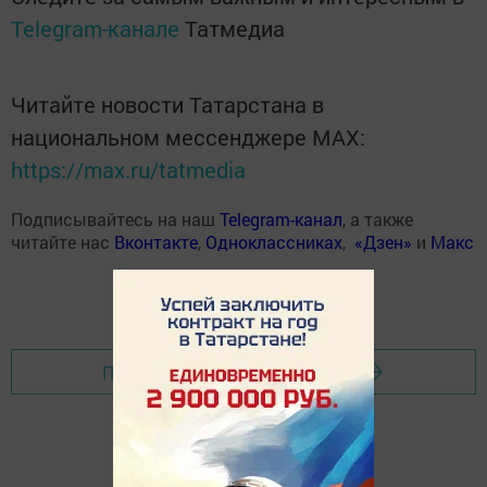
Telegram-канале
Татмедиа
Читайте новости Татарстана в
национальном мессенджере MАХ:
https://max.ru/tatmedia
Подписывайтесь на наш
Telegram-канал
, а также
читайте нас
Вконтакте
,
Одноклассниках
,
«Дзен»
и
Макс
Перейти на страницу новости