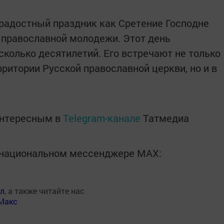
 радостный праздник как Сретение Господне
 православной молодежи. Этот день
сколько десятилетий. Его встречают не только
рритории Русской православной церкви, но и в
интересным в
Telegram-канале
Татмедиа
в национальном мессенджере MАХ:
ал
, а также читайте нас
Макс