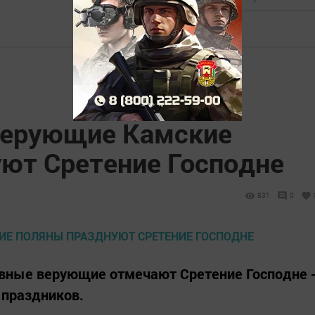
верующие Камские
ют Сретение Господне
831
0
авные верующие отмечают Сретение Господне 
 праздников.