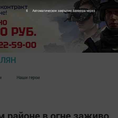
5
Автоматическое закрытие баннера через
ОЛЯН
м
Наши герои
 районе в огне заживо