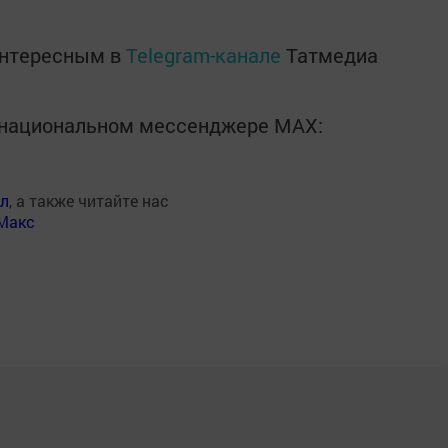
интересным в
Telegram-канале
Татмедиа
в национальном мессенджере MАХ:
ал
, а также читайте нас
Макс