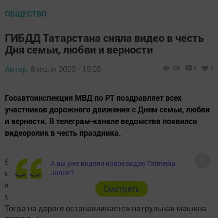
ОБЩЕСТВО
ГИБДД Татарстана сняла видео в честь
Дня семьи, любви и верности
Автор,
8 июля 2023 - 19:03
489
0
0
Госавтоинспекция МВД по РТ поздравляет всех
участников дорожного движения с Днем семьи, любви
и верности. В телеграм-канале ведомства появился
видеоролик в честь праздника.
В ролике показано, как семья отправляется из Москвы
А вы уже видели новое видео Tatmedia
Junior?
в Казань. По дороге машина ломается, ей пробивает
колесо. Отец семейства просит помочь проезжающих
Cмотреть
мимо автомобилистов.
Тогда на дороге останавливается патрульная машина