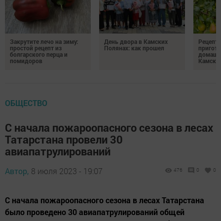
Закрутите лечо на зиму:
День двора в Камских
Рецепты
простой рецепт из
Полянах: как прошел
пригото
болгарского перца и
домашн
помидоров
Камски
ОБЩЕСТВО
С начала пожароопасного сезона в лесах
Татарстана провели 30
авиапатрулирований
Автор,
8 июля 2023 - 19:07
476
0
0
С начала пожароопасного сезона в лесах Татарстана
было проведено 30 авиапатрулирований общей