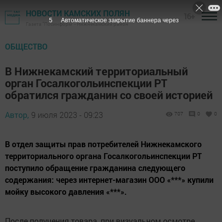
НОВОСТИ КАМСКИХ ПОЛЯН
16+
4
Автоматическое закрытие баннера через
Газета "Посинформ" - Нижнекамский район
ОБЩЕСТВО
В Нижнекамский территориальный
орган Госалкогольинспекции РТ
обратился гражданин со своей историей
Автор,
9 июля 2023 - 09:23
707
0
0
В отдел защиты прав потребителей Нижнекамского
территориального органа Госалкогольинспекции РТ
поступило обращение гражданина следующего
содержания: через интернет-магазин ООО «***» купили
мойку высокого давления «***».
После получения товара, при визуальном осмотре