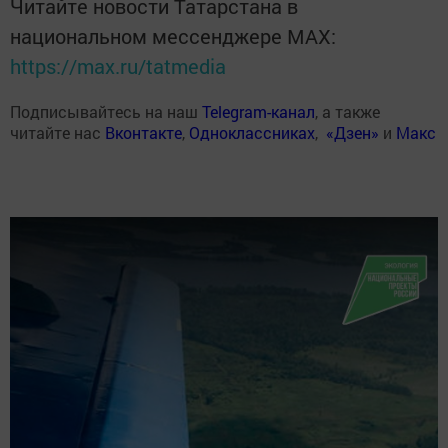
Читайте новости Татарстана в
национальном мессенджере MАХ:
https://max.ru/tatmedia
Подписывайтесь на наш
Telegram-канал
, а также
читайте нас
Вконтакте
,
Одноклассниках
,
«Дзен»
и
Макс