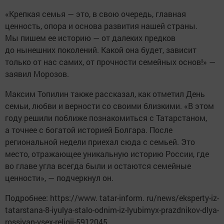
«Крепкая семья — это, в свою очередь, главная
ценность, опора и основа развития нашей страны.
Мы пишем ее историю — от далеких предков
до нынешних поколений. Какой она будет, зависит
только от нас самих, от прочности семейных основ!» —
заявил Морозов.
Максим Топилин также рассказал, как отметил День
семьи, любви и верности со своими близкими. «В этом
году решили поближе познакомиться с Татарстаном,
а точнее с богатой историей Болгара. После
региональной недели приехал сюда с семьей. Это
место, отражающее уникальную историю России, где
во главе угла всегда были и остаются семейные
ценности», — подчеркнул он.
Подробнее: https://www. tatar-inform. ru/news/eksperty-iz-
tatarstana-8-iyulya-stalo-odnim-iz-lyubimyx-prazdnikov-dlya-
rossiyan-vsex-religii-5912045