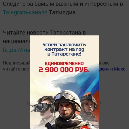
Следите за самым важным и интересным в
Telegram-канале
Татмедиа
Читайте новости Татарстана в
национальном мессенджере MАХ:
https://max.ru/tatmedia
Подписывайтесь на наш
Telegram-канал
, а также
читайте нас
Вконтакте
,
Одноклассниках
,
«Дзен»
и
Макс
Перейти на страницу новости