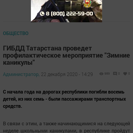
ОБЩЕСТВО
ГИБДД Татарстана проведет
профилактическое мероприятие "Зимние
каникулы"
Администратор,
22 декабря 2020 - 14:29
989
0
0
С начала года на дорогах республики погибли восемь
детей, из них семь - были пассажирами транспортных
средств.
В связи с этим, а также начинающимися на следующей
неделе школьными каникулами, в республике пройдут