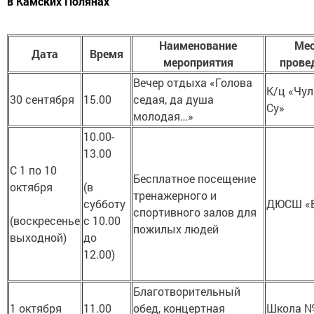
в Камских Полянах
Наименование
Мес
Дата
Время
мероприятия
прове
Вечер отдыха «Голова
К/ц «Чул
30 сентября
15.00
седая, да душа
Су»
молодая…»
10.00-
13.00
С 1 по 10
Бесплатное посещение
октября
(в
тренажерного и
субботу
ДЮСШ «
спортивного залов для
(воскресенье
с 10.00
пожилых людей
выходной)
до
12.00)
Благотворительный
1 октября
11.00
обед, концертная
Школа 