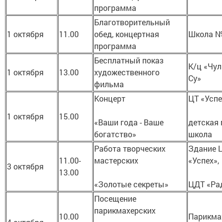
программа
Благотворительный
1 октября
11.00
обед, концертная
Школа 
программа
Бесплатный показ
К/ц «Чу
1 октября
13.00
художественного
Су»
фильма
Концерт
ЦТ «Успе
1 октября
15.00
«Ваши года - Ваше
детская 
богатство»
школа
Работа творческих
Здание 
11.00-
мастерских
«Успех»,
3 октября
13.00
«Золотые секреты»
ЦДТ «Ра
Посещение
парикмахерских
10.00
Парикма