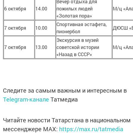
Вечер отдыха для
6 октября
14.00
пожилых людей
М/ц «Ал
«Золотая пора»
Спортивная эстафета,
7 октября
10.00
ДЮСШ «
пионербол
Экскурсия в музей
7 октября
13.00
советской истории
М/ц «Ал
«Назад в СССР»
Следите за самым важным и интересным в
Telegram-канале
Татмедиа
Читайте новости Татарстана в национальном
мессенджере MАХ:
https://max.ru/tatmedia