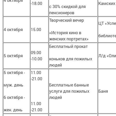
4 октября
-18.00
Камских
с 30% скидкой для
пенсионеров
Творческий вечер
ЦТ «Успе
4 октября
15.00
«История кино в
библиот
женских портретах»
Бесплатный прокат
09.00
5 октября
Л/д «Ол
-10.00
коньков для пожилых
людей
5 октября -
11.00
-21.00
муж. день
Бесплатные банные
услуги для пожилых
Баня
6 октября -
людей
11.00
жен. день
-21.00