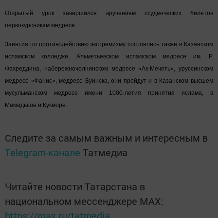
Открытый урок завершился вручением студенческих билетов
первокурсникам медресе.
Занятия по противодействию экстремизму состоялись также в Казанском
исламском колледже, Альметьевском исламском медресе им. Р.
Фахреддина, набережночелнинском медресе «Ак-Мечеть», уруссинском
медресе «Фанис», медресе Буинска, они пройдут и в Казанском высшем
мусульманском медресе имени 1000-летия принятия ислама, в
Мамадыше и Кукморе.
Следите за самым важным и интересным в
Telegram-канале
Татмедиа
Читайте новости Татарстана в
национальном мессенджере MАХ:
https://max.ru/tatmedia