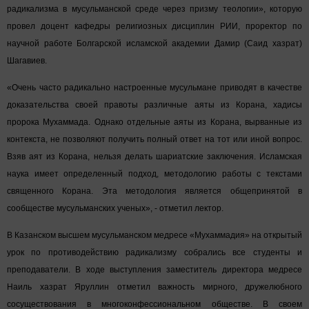
радикализма в мусульманской среде через призму теологии», которую
провел доцент кафедры религиозных дисциплин РИИ, проректор по
научной работе Болгарской исламской академии Дамир (Саид хазрат)
Шагавиев.
«Очень часто радикально настроенные мусульмане приводят в качестве
доказательства своей правоты различные аяты из Корана, хадисы
пророка Мухаммада. Однако отдельные аяты из Корана, вырванные из
контекста, не позволяют получить полный ответ на тот или иной вопрос.
Взяв аят из Корана, нельзя делать шариатские заключения. Исламская
наука имеет определенный подход, методологию работы с текстами
священного Корана. Эта методология является общепринятой в
сообществе мусульманских ученых», - отметил лектор.
В Казанском высшем мусульманском медресе «Мухаммадия» на открытый
урок по противодействию радикализму собрались все студенты и
преподаватели. В ходе выступления заместитель директора медресе
Наиль хазрат Яруллин отметил важность мирного, дружелюбного
сосуществования в многоконфессиональном обществе. В своем