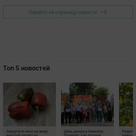
Перейти на страницу новости
Топ 5 новостей
Закрутите лечо на зиму:
День двора в Камских
Рецепты
простой рецепт из
Полянах: как прошел
пригото