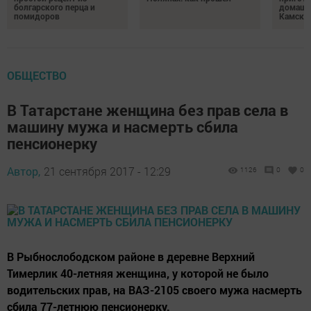
болгарского перца и
домашн
помидоров
Камски
ОБЩЕСТВО
В Татарстане женщина без прав села в
машину мужа и насмерть сбила
пенсионерку
Автор,
21 сентября 2017 - 12:29
1126
0
0
В Рыбнослободском районе в деревне Верхний
Тимерлик 40-летняя женщина, у которой не было
водительских прав, на ВАЗ-2105 своего мужа насмерть
сбила 77-летнюю пенсионерку.