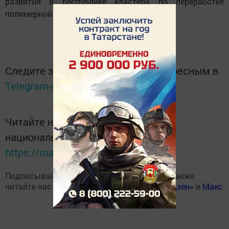
развития в республике кластера по переработке
полимерной продукции.
Следите за самым важным и интересным в
Telegram-канале
Татмедиа
Читайте новости Татарстана в
национальном мессенджере MАХ:
https://max.ru/tatmedia
Подписывайтесь на наш
Telegram-канал
, а также
читайте нас
Вконтакте
,
Одноклассниках
,
«Дзен»
и
Макс