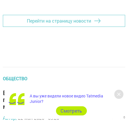
Перейти на страницу новости
ОБЩЕСТВО
Восполните витаминный запас весной:
А вы уже видели новое видео Tatmedia
почему стоит приготовить винегрет 22
Junior?
мая
Cмотреть
Автор,
22 мая 2026 - 09:26
317
0
0