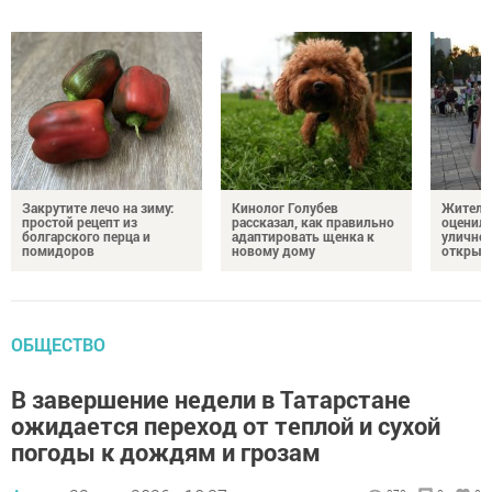
Закрутите лечо на зиму:
Кинолог Голубев
Жители
простой рецепт из
рассказал, как правильно
оценил
болгарского перца и
адаптировать щенка к
уличног
помидоров
новому дому
открыт
ОБЩЕСТВО
В завершение недели в Татарстане
ожидается переход от теплой и сухой
погоды к дождям и грозам