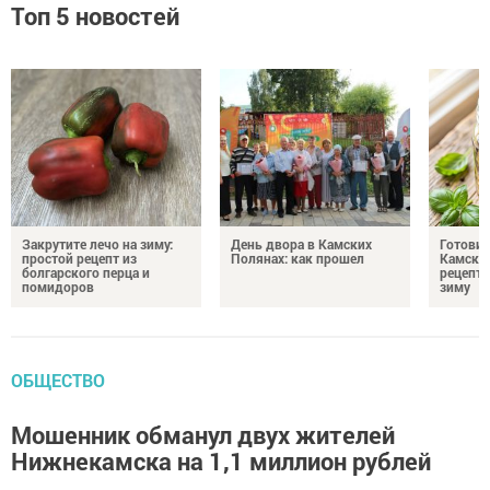
Топ 5 новостей
Закрутите лечо на зиму:
День двора в Камских
Готови
простой рецепт из
Полянах: как прошел
Камских
болгарского перца и
рецепты
помидоров
зиму
ОБЩЕСТВО
Мошенник обманул двух жителей
Нижнекамска на 1,1 миллион рублей