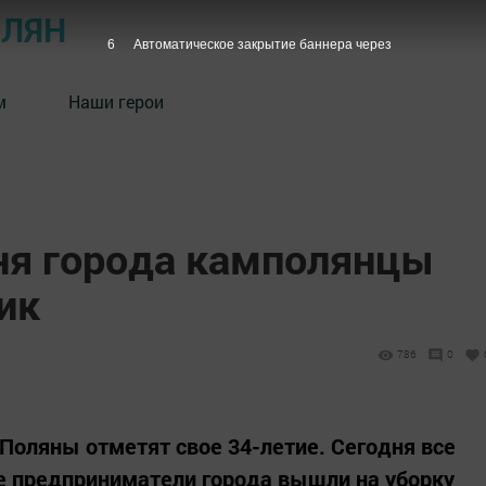
ОЛЯН
5
Автоматическое закрытие баннера через
м
Наши герои
ня города камполянцы
ик
786
0
е Поляны отметят свое 34-летие. Сегодня все
е предприниматели города вышли на уборку