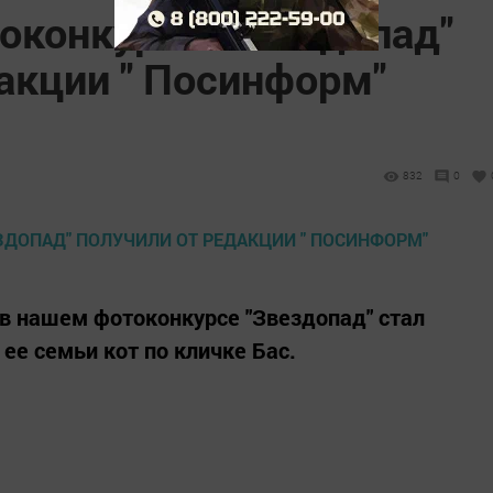
оконкурса "Звездопад"
акции " Посинформ"
832
0
в нашем фотоконкурсе "Звездопад" стал
е семьи кот по кличке Бас.