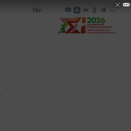
16+
0