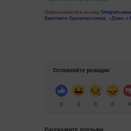
Подписывайтесь на наш
Telegram-кан
Вконтакте
,
Одноклассниках
,
«Дзен»
и
Оставляйте реакции
0
0
0
0
0
Расскажите друзьям