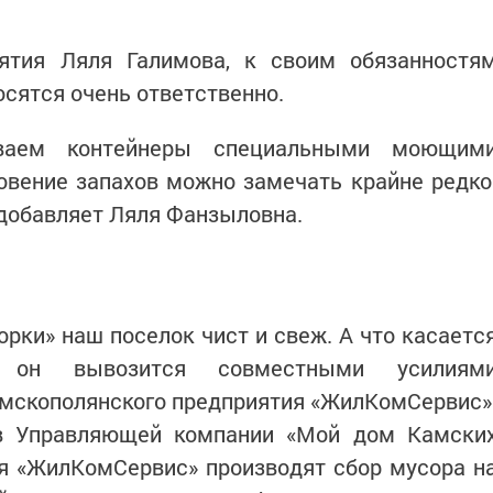
ятия Ляля Галимова, к своим обязанностя
сятся очень ответственно.
ваем контейнеры специальными моющим
овение запахов можно замечать крайне редко
 добавляет Ляля Фанзыловна.
рки» наш поселок чист и свеж. А что касаетс
а, он вывозится совместными усилиям
амскополянского предприятия «ЖилКомСервис»
в Управляющей компании «Мой дом Камски
ия «ЖилКомСервис» производят сбор мусора н