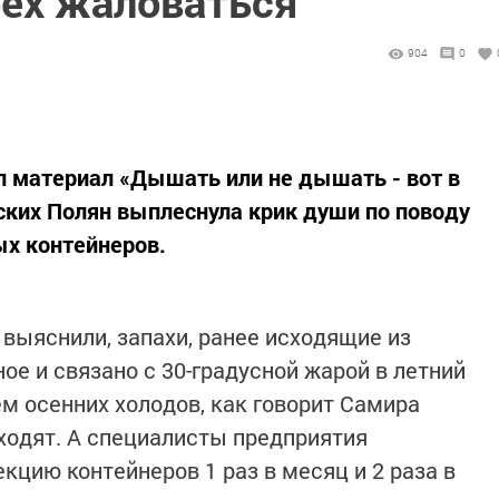
ех жаловаться
904
0
л материал «Дышать или не дышать - вот в
ких Полян выплеснула крик души по поводу
ых контейнеров.
ыяснили, запахи, ранее исходящие из
ное и связано с 30-градусной жарой в летний
ем осенних холодов, как говорит Самира
сходят. А специалисты предприятия
кцию контейнеров 1 раз в месяц и 2 раза в