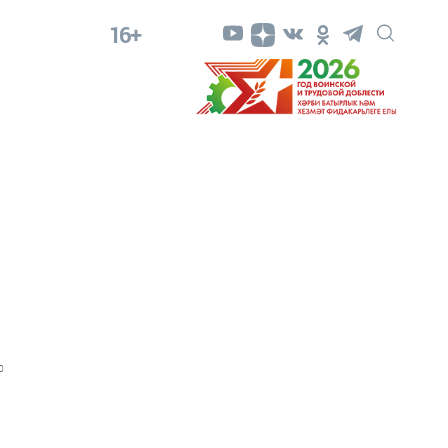
16+
0