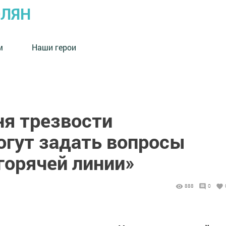
ОЛЯН
м
Наши герои
ня трезвости
гут задать вопросы
горячей линии»
888
0