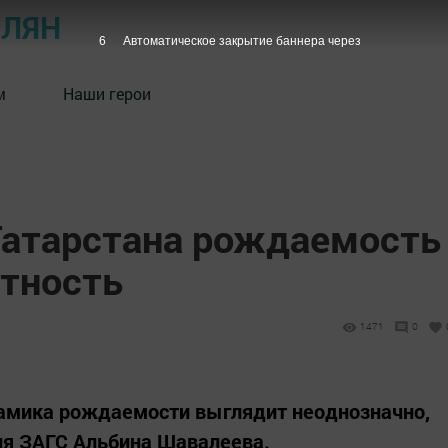
ОЛЯН
5
Автоматическое закрытие баннера через
м
Наши герои
 Татарстана рождаемость
тность
1471
0
намика рождаемости выглядит неоднозначно,
ия ЗАГС Альбина Шавалеева.