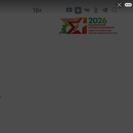
16+
0