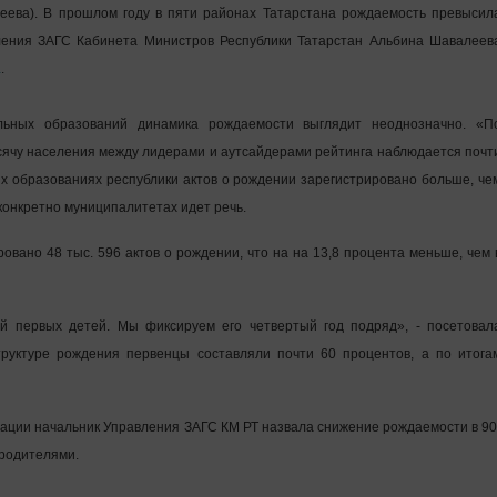
леева). В прошлом году в пяти районах Татарстана рождаемость превысил
ления ЗАГС Кабинета Министров Республики Татарстан Альбина Шавалеев
а
.
льных образований динамика рождаемости выглядит неоднозначно. «П
сячу населения между лидерами и аутсайдерами рейтинга наблюдается почт
х образованиях республики актов о рождении зарегистрировано больше, че
х конкретно муниципалитетах идет речь.
овано 48 тыс. 596 актов о рождении, что на на 13,8 процента меньше, чем 
й первых детей. Мы фиксируем его четвертый год подряд», - посетовал
труктуре рождения первенцы составляли почти 60 процентов, а по итога
ации начальник Управления ЗАГС КМ РТ назвала снижение рождаемости в 90
 родителями.