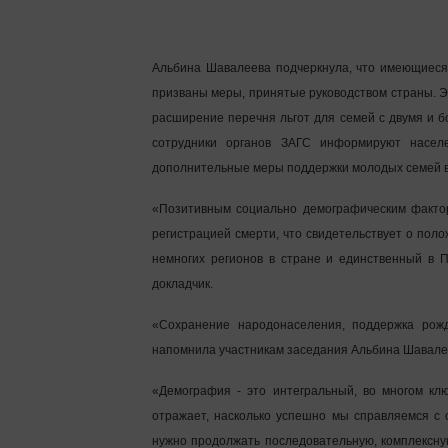
Альбина Шавалеева подчеркнула, что имеющиеся
призваны меры, принятые руководством страны. Э
расширение перечня льгот для семей с двумя и б
сотрудники органов ЗАГС информируют насел
дополнительные меры поддержки молодых семей в 
«Позитивным социально демографическим факто
регистрацией смерти, что свидетельствует о поло
немногих регионов в стране и единственный в П
докладчик.
«Сохранение народонаселения, поддержка рож
напомнила участникам заседания Альбина Шавале
«Демография - это интегральный, во многом кл
отражает, насколько успешно мы справляемся с
нужно продолжать последовательную, комплексную