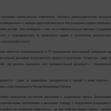
 проблемы нужно решать комплексно. Улучшить демографическую ситуаци
то введенные с 1 января адресные выплаты при рождении первого ребенка 
олее детьми. Она сообщила о том, что в перинатальных центрах и роддома
ение о нововведениях. В ближайшее время в республике разработаю
сельской местности.
ром является сохраняющееся в РТ превышение регистраций рождения на
жительной динамике естественного прироста населения. Татарстан - один и
ФО, где удалось сохранить этот положительный результат», - подчеркнул
даемости - один из важнейших приоритетов в нашей с вами работе», 
ева слова Президента России Владимира Путина.
ючевой показатель состояния экономики и социальной сферы. Демографи
 современными проблемами и вызовами. Наряду с поддержкой рождаемост
 работу по снижению смертности, - не раз отмечал лидер страны. - Вопро