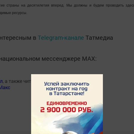
ие страны на десятилетия вперед. Мы должны и будем проводить здес
одимые ресурсы.
интересным в
Telegram-канале
Татмедиа
в национальном мессенджере MАХ:
ал
, а также читайте нас
Макс