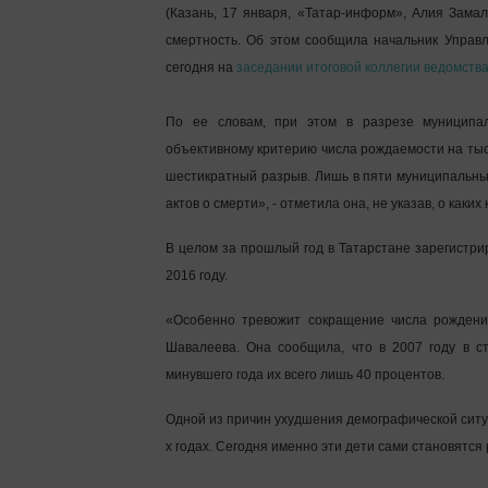
(Казань, 17 января, «Татар-информ», Алия Зама
смертность. Об этом сообщила начальник Управ
сегодня на
заседании итоговой коллегии ведомств
По ее словам, при этом в разрезе муниципа
объективному критерию числа рождаемости на ты
шестикратный разрыв. Лишь в пяти муниципальны
актов о смерти», - отметила она, не указав, о каки
В целом за прошлый год в Татарстане зарегистрир
2016 году.
«Особенно тревожит сокращение числа рождени
Шавалеева. Она сообщила, что в 2007 году в с
минувшего года их всего лишь 40 процентов.
Одной из причин ухудшения демографической ситу
х годах. Сегодня именно эти дети сами становятся