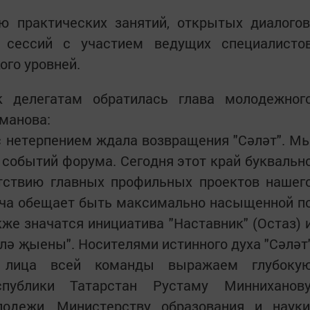
ю практических занятий, открытых диалогов
 сессий с участием ведущих специалисто
ого уровней.
 делегатам обратилась глава молодежног
хманова:
с нетерпением ждала возвращения "Сәләт". М
событий форума. Сегодня этот край буквальн
утствию главных профильных проектов нашег
еча обещает быть максимально насыщенной п
же значатся инициатива "Наставник" (Остаз) 
лә җыены". Носителями истинного духа "Сәләт
 лица всей команды выражаем глубоку
спублики Татарстан Рустаму Минниханову
одежи, Министерству образования и науки