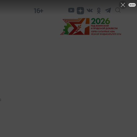
16+
0