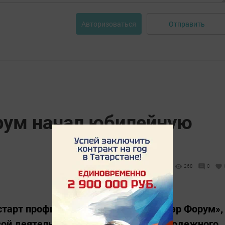
Отправить
Авторизоваться
рум начал юбилейную
268
0
старт профильной смене «Сәләт Биләр Форум»,
вой деятельности одноименного молодежного