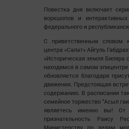
Повестка дня включает сери
воркшопов и интерактивных
федерального и республиканск
С приветственным словом к
центра «Сәләт» Айгуль Габдра
«Историческая земля Биляра 
находимся в самом эпицентре 
обновляется благодаря прис
движения. Предстоящая встр
содержанию. В расписании так
семейное торжество "Асыл гаи
являетесь именно вы! От
признательность Раису Ре
Министерству по делам мол