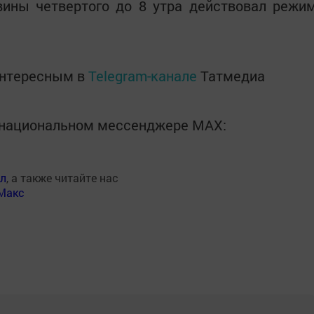
вины четвертого до 8 утра действовал режи
интересным в
Telegram-канале
Татмедиа
в национальном мессенджере MАХ:
ал
, а также читайте нас
Макс