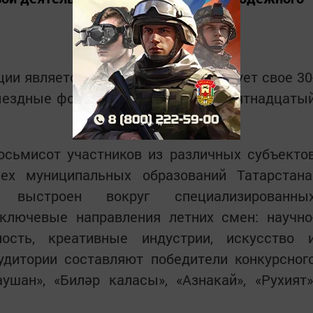
ии является знаковым: она празднует свое 30
выездные форумы проводятся уже пятнадцаты
осьмисот участников из различных субъекто
ех муниципальных образований Татарстана
с выстроен вокруг специализированны
 ключевые направления летних смен: научно
ность, креативные индустрии, искусство 
удитории составляют победители конкурсног
шан», «Биләр каласы», «Азнакай», «Рухият»