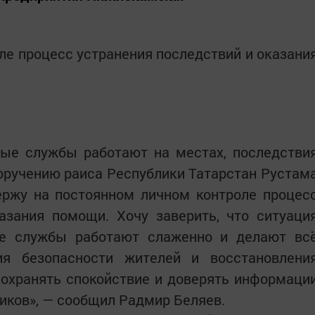
оле процесс устранения последствий и оказани
ные службы работают на местах, последстви
оручению раиса Республики Татарстан Рустам
ержу на постоянном личном контроле процес
азания помощи. Хочу заверить, что ситуаци
се службы работают слаженно и делают вс
ия безопасности жителей и восстановлени
сохранять спокойствие и доверять информаци
иков», — сообщил Радмир Беляев.