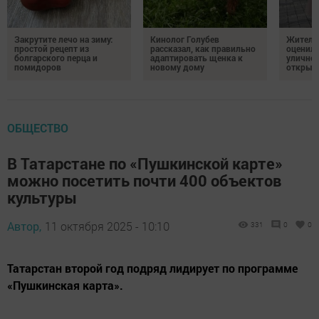
Закрутите лечо на зиму:
Кинолог Голубев
Жители
простой рецепт из
рассказал, как правильно
оценил
болгарского перца и
адаптировать щенка к
уличног
помидоров
новому дому
открыт
ОБЩЕСТВО
В Татарстане по «Пушкинской карте»
можно посетить почти 400 объектов
культуры
Автор,
11 октября 2025 - 10:10
331
0
0
Татарстан второй год подряд лидирует по программе
«Пушкинская карта».