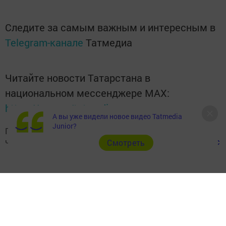
Следите за самым важным и интересным в
Telegram-канале
Татмедиа
Читайте новости Татарстана в
национальном мессенджере MАХ:
https://max.ru/tatmedia
А вы уже видели новое видео Tatmedia
Junior?
Подписывайтесь на наш
Telegram-канал
, а также
читайте нас
Вконтакте
,
Одноклассниках
,
«Дзен»
и
Макс
Cмотреть
Перейти на страницу новости