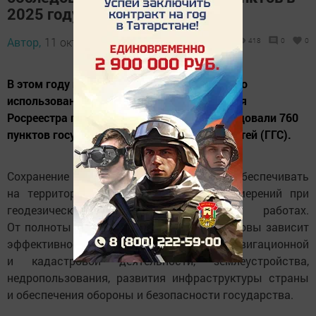
2025 году
Автор,
11 октября 2025 - 13:02
418
0
0
В этом году государственные инспекторы по
использованию и охране земель Управления
Росреестра по Республике Татарстан обследовали 760
пунктов государственных геодезических сетей (ГГС).
Сохранение пунктов позволяет обеспечивать
на территории республики единство измерений при
геодезических и картографических работах.
От полноты и качества геодезической основы зависит
эффективность градостроительной, навигационной
и кадастровой деятельности, землеустройства,
недропользования, развития инфраструктуры страны
и обеспечения обороны и безопасности государства.