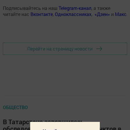
Подписывайтесь на наш
Telegram-канал
, а также
читайте нас
Вконтакте
,
Одноклассниках
,
«Дзен»
и
Макс
Перейти на страницу новости
ОБЩЕСТВО
В Татарстане завершилось
обследование геодезических пунктов в