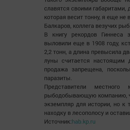
славятся своими габаритами, дл
которая весит тонну, я еще не 
Балкаров, коллега везучих рыб
В книгу рекордов Гиннеса з
выловили еще в 1908 году, кс
2,2 тонн, а длина превысила д
луны считается настоящим д
продажа запрещена, поскол
паразиты.
Представители местного 
рыбодобывающую компанию, чь
экземпляр для истории, но к
находку в лесополосу и остав
Источник:
hab.kp.ru