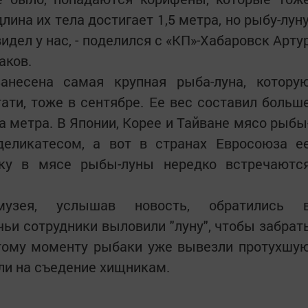
ина их тела достигает 1,5 метра, но рыбу-луну
видел у нас, - поделился с «КП»-Хабаровск Арту
аков.
анесена самая крупная рыба-луна, котору
тати, тоже в сентябре. Ее вес составил больш
ва метра. В Японии, Корее и Тайване мясо рыбы
еликатесом, а вот в странах Евросоюза е
ьку в мясе рыбы-луны нередко встречаютс
музея, услышав новость, обратились 
и сотрудники выловили "луну", чтобы забрат
 тому моменту рыбаки уже вывезли протухшу
или на съедение хищникам.