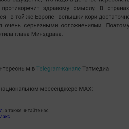
противоречит здравому смыслу. В странах
я - в той же Европе - вспышки кори достаточн
я очень серьезными осложнениями. Поэтому
метила глава Минздрава.
интересным в
Telegram-канале
Татмедиа
в национальном мессенджере MАХ:
ал
, а также читайте нас
Макс