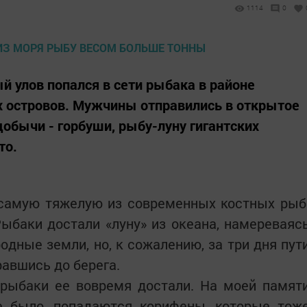
1114
0
 улов попался в сети рыбака в районе
их островов. Мужчины отправились в открытое
добычи - горбуши, рыбу-луну гигантских
то.
амую тяжелую из современных костных рыб
Рыбаки достали «луну» из океана, намереваяс
одные земли, но, к сожалению, за три дня пут
равшись до берега.
а рыбаки ее вовремя достали. На моей памят
е было, попадаются корифены, которые тож