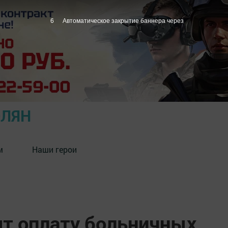
5
Автоматическое закрытие баннера через
ОЛЯН
м
Наши герои
ят оплату больничных