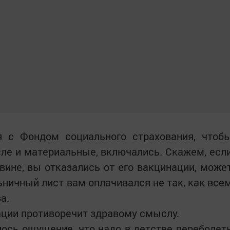
 с Фондом социального страхования, чтоб
сле и материальные, включались. Скажем, есл
вине, вы отказались от его вакцинации, може
ьничный лист вам оплачивался не так, как все
а.
нации противоречит здравому смыслу.
лось ощущение, что надо в детстве переболет