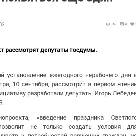
02
762
0
т рассмотрят депутаты Госдумы.
й установление ежегодного нерабочего дня 
тра, 10 сентября, рассмотрит в первом чтени
ициативу разработали депутаты Игорь Лебеде
NS.
проекта, «введение праздника Светлог
 позволит не только создать условия дл
чувств и потребностей верующих граждан, н