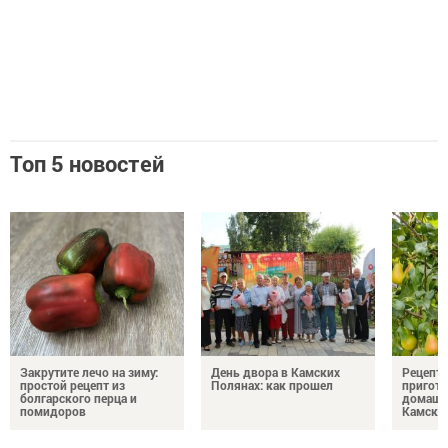
Топ 5 новостей
Закрутите лечо на зиму:
День двора в Камских
Рецепты
простой рецепт из
Полянах: как прошел
пригото
болгарского перца и
домашн
помидоров
Камски