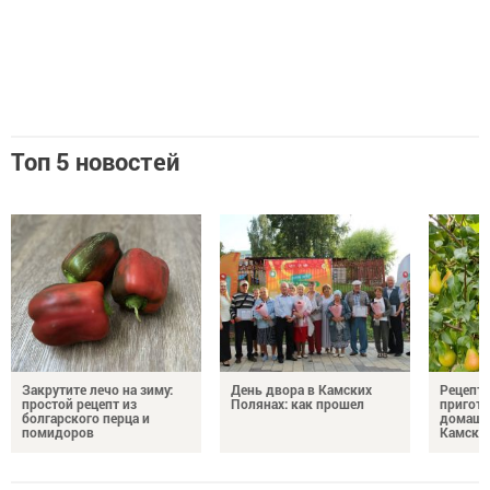
Топ 5 новостей
Закрутите лечо на зиму:
День двора в Камских
Рецепты
простой рецепт из
Полянах: как прошел
пригото
болгарского перца и
домашн
помидоров
Камски