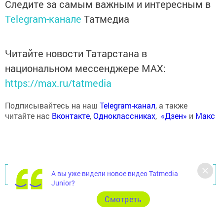
Следите за самым важным и интересным в
Telegram-канале
Татмедиа
Читайте новости Татарстана в
национальном мессенджере MАХ:
https://max.ru/tatmedia
Подписывайтесь на наш
Telegram-канал
, а также
читайте нас
Вконтакте
,
Одноклассниках
,
«Дзен»
и
Макс
А вы уже видели новое видео Tatmedia
Перейти на страницу новости
Junior?
Cмотреть