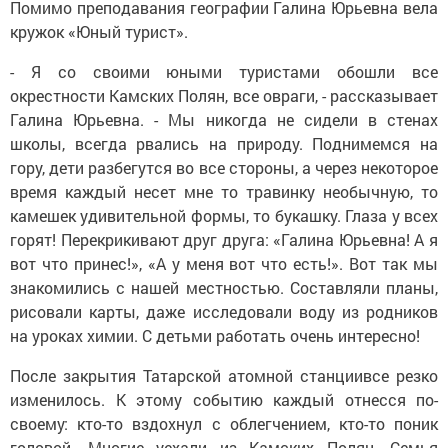
Помимо преподавания географии Галина Юрьевна вела
кружок «Юный турист».
- Я со своими юными туристами обошли все
окрестности Камских Полян, все овраги, - рассказывает
Галина Юрьевна. - Мы никогда не сидели в стенах
школы, всегда рвались на природу. Поднимемся на
гору, дети разбегутся во все стороны, а через некоторое
время каждый несет мне то травинку необычную, то
камешек удивительной формы, то букашку. Глаза у всех
горят! Перекрикивают друг друга: «Галина Юрьевна! А я
вот что принес!», «А у меня вот что есть!». Вот так мы
знакомились с нашей местностью. Составляли планы,
рисовали карты, даже исследовали воду из родников
на уроках химии. С детьми работать очень интересно!
После закрытия Татарской атомной станциивсе резко
изменилось. К этому событию каждый отнесся по-
своему: кто-то вздохнул с облегчением, кто-то поник
головой. Многие уехали из Камских Полян. Семья