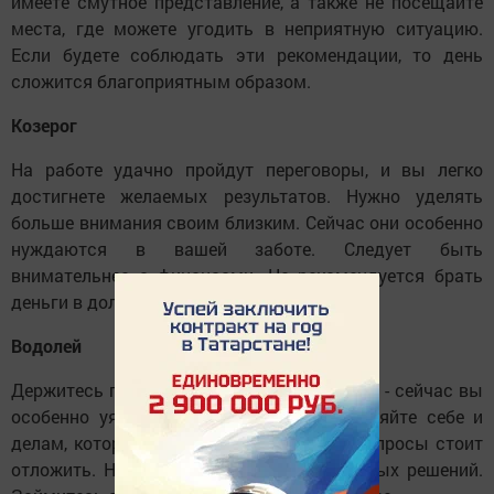
имеете смутное представление, а также не посещайте
места, где можете угодить в неприятную ситуацию.
Если будете соблюдать эти рекомендации, то день
сложится благоприятным образом.
Козерог
На работе удачно пройдут переговоры, и вы легко
достигнете желаемых результатов. Нужно уделять
больше внимания своим близким. Сейчас они особенно
нуждаются в вашей заботе. Следует быть
внимательнее с финансами. Не рекомендуется брать
деньги в долг.
Водолей
Держитесь подальше от недоброжелателей - сейчас вы
особенно уязвимы. Больше времени уделяйте себе и
делам, которые вам по душе. Сложные вопросы стоит
отложить. Не принимайте скоропалительных решений.