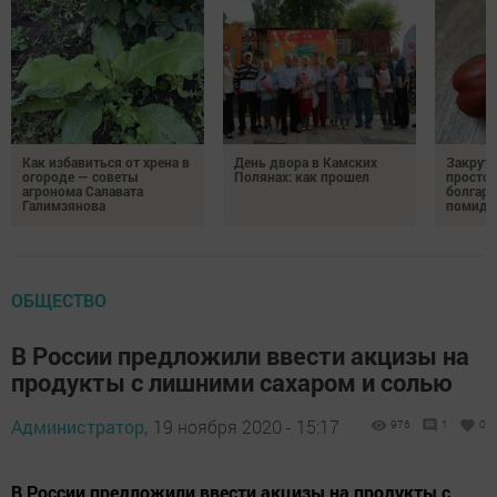
Как избавиться от хрена в
День двора в Камских
Закрути
огороде — советы
Полянах: как прошел
простой
агронома Салавата
болгарс
Галимзянова
помидо
ОБЩЕСТВО
В России предложили ввести акцизы на
продукты с лишними сахаром и солью
Администратор,
19 ноября 2020 - 15:17
976
1
0
В России предложили ввести акцизы на продукты с