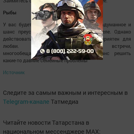
Займитесь составлением планов на будущее.
Рыбы
У вас будет возможность реализовать задуманное и
шанс преуспеть в совершенно новом деле. Однако
действовать нужно быстро. День благоприятен для
любви. Возможны интересные встречи,
многообещающие знакомства. Есть шанс решить
какие-то давние семейные проблемы
Источник
Следите за самым важным и интересным в
Telegram-канале
Татмедиа
Читайте новости Татарстана в
национальном мессенджере MАХ: