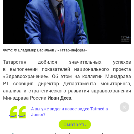
Фото: © Владимир Васильев / «Татар-информ»
Татарстан добился значительных успехов
в выполнении показателей национального проекта
«Здравоохранение». Об этом на коллегии Минздрава
РТ сообщил директор Департамента мониторинга,
анализа и стратегического развития здравоохранения
Минздрава России
Иван Деев
.
А вы уже видели новое видео Tatmedia
Junior?
«С точки зрения федерального Минздрава
Татарстан находится на передовых позициях
Cмотреть
по большинству направлений. В регионе