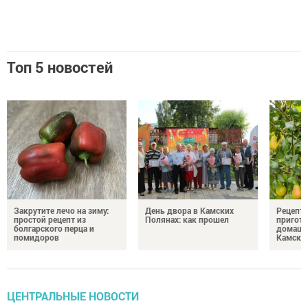
Топ 5 новостей
Закрутите лечо на зиму:
День двора в Камских
Рецепты
простой рецепт из
Полянах: как прошел
пригото
болгарского перца и
домашн
помидоров
Камски
ЦЕНТРАЛЬНЫЕ НОВОСТИ