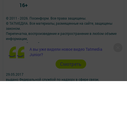
16+
© 2011 - 2026. Посинформ. Все права защищены.
© ТАТМЕДИА. Все материалы, размещенные на сайте, защищены
законом.
Перепечатка, воспроизведение и распространение в любом объеме
информации,
размещенной на сайте, возможна только с письменного согласия
редакций СМИ.
А вы уже видели новое видео Tatmedia
При поддержке Республиканского агентства по печати и массовым
Junior?
коммуникациям.
Cмотреть
Наименование СМИ: Посинформ
№ свидетельства о регистрации СМИ, дата: ЭЛ № ФС 77 - 69869 от
29.05.2017
выдано Федеральной службой по надзору в сфере связи,
информационных технологий и массовых коммуникаций
ФИО главного редактора: Халиуллина Надежда Михайловна
Адрес редакции: 423564, Российская Федерация, Республика
Татарстан, Нижнекамский район, пгт Камские Поляны, д. 1/18А,
помещение 102.
Телефон редакции: +7(8555) 33-60-60
Электронная почта редакции: posinform@yandex.ru
Для сообщений о фактах коррупции: posinform@yandex.ru
Учредитель СМИ: АО «ТАТМЕДИА»