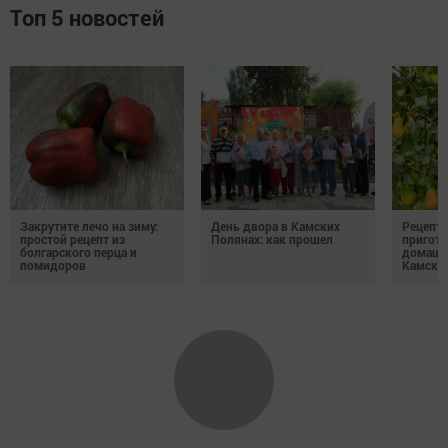
Топ 5 новостей
Закрутите лечо на зиму:
День двора в Камских
Рецепты
простой рецепт из
Полянах: как прошел
пригото
болгарского перца и
домашн
помидоров
Камски