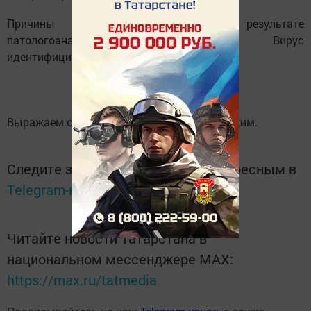
Причины смерти установлены в результате
патологоанатомической экспертизы. Вирус
идентифицирован.
Выражаем соболезнования родным и близким.
Следите за самым важным и интересным в
Telegram-канале
Татмедиа
Читайте новости Татарстана в
национальном мессенджере MАХ:
https://max.ru/tatmedia