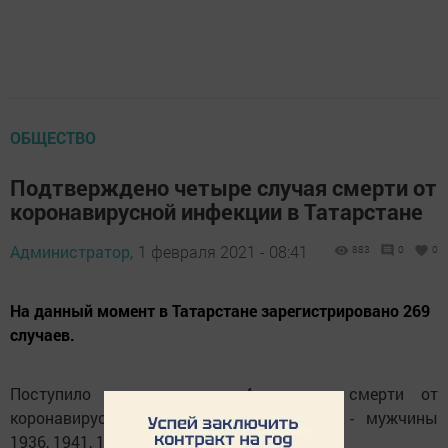
ОБЩЕСТВО
Подтверждено четыре случая смерти от
коронавирусной инфекции в Татарстане
Администратор,
1 февраля 2021 - 08:41
883
0
0
На данный момент в Татарстане зарегистрировано 269
случаев.
Поступило подтверждение 4 случаев смерти от
коронавирусной инфекции в Татарстане - мужчины
1936, 1941, 1946 и 1960 года рождения.