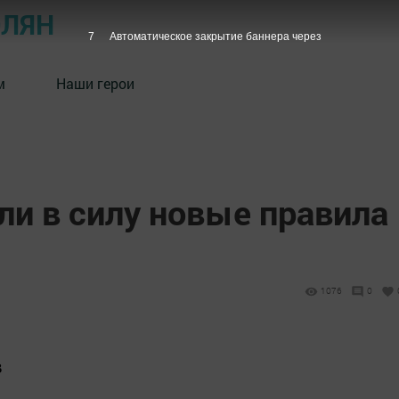
ОЛЯН
6
Автоматическое закрытие баннера через
м
Наши герои
ли в силу новые правила
1076
0
в