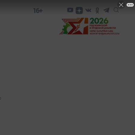
16+
0