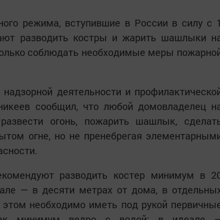
ого режима, вступившие в России в силу с 
щают разводить костры и жарить шашлыки н
только соблюдать необходимые меры пожарно
 надзорной деятельности и профилактическо
икеев сообщил, что любой домовладелец н
развести огонь, пожарить шашлык, сделат
ытом огне, но не пренебрегая элементарным
асности.
екомендуют разводить костер минимум в 2
гале — в десяти метрах от дома, в отдельны
и этом необходимо иметь под рукой первичны
как минимум ведро с водой; в идеале 