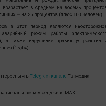
в новогодние и рождественские праздник
и возрастает в среднем на восемь проценто
огибших — на 35 процентов (плюс 100 человек).
ров в этот период являются неосторожно
 аварийный режим работы электрическог
), а также нарушение правил устройства 
ания (15,4%).
интересным в
Telegram-канале
Татмедиа
в национальном мессенджере MАХ: