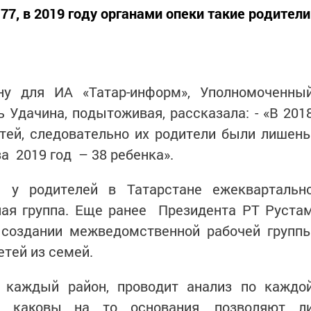
.77, в 2019 году органами опеки такие родители
.
у для ИА «Татар-информ», Уполномоченны
ь Удачина, подытоживая, рассказала: - «В 201
етей, следовательно их родители были лишен
за 2019 год – 38 ребенка».
 у родителей в Татарстане ежеквартальн
ая группа. Еще ранее Президента РТ Руста
 создании межведомственной рабочей групп
етей из семей.
 каждый район, проводит анализ по каждо
а, каковы на то основания, позволяют л