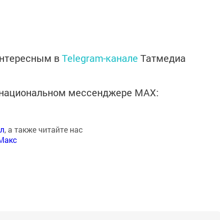
интересным в
Telegram-канале
Татмедиа
в национальном мессенджере MАХ:
ал
, а также читайте нас
Макс