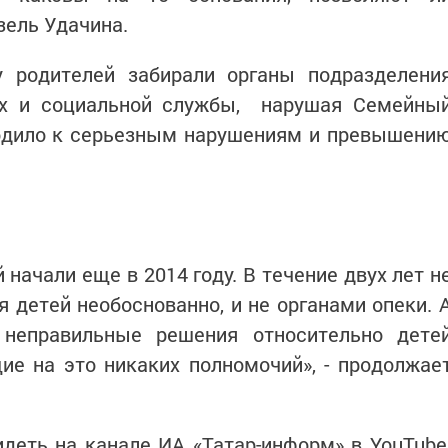
зель Удачина.
 родителей забирали органы подразделени
их и социальной службы, нарушая Семейны
водило к серьезным нарушениям и превышени
начали еще в 2014 году. В течение двух лет н
 детей необоснованно, и не органами опеки. 
неправильные решения относительно дете
е на это никаких полномочий», - продолжае
деть на канале ИА «Татар-информ» в YouTube