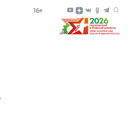
16+
0