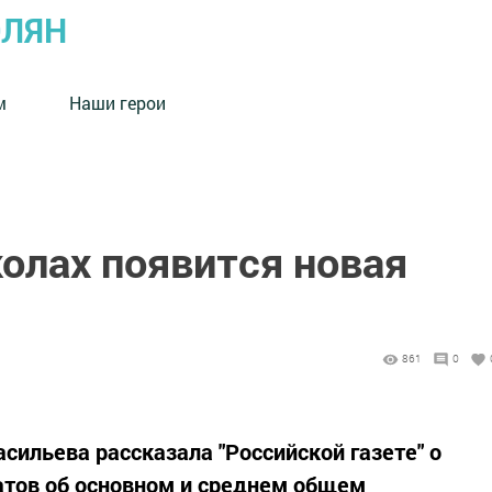
ОЛЯН
м
Наши герои
олах появится новая
861
0
сильева рассказала "Российской газете" о
атов об основном и среднем общем