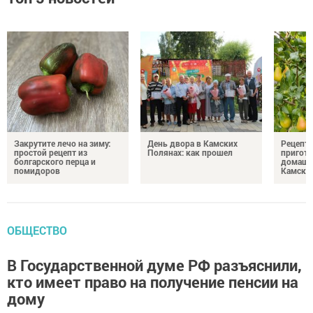
Закрутите лечо на зиму:
День двора в Камских
Рецепты
простой рецепт из
Полянах: как прошел
пригото
болгарского перца и
домашн
помидоров
Камски
ОБЩЕСТВО
В Государственной думе РФ разъяснили,
кто имеет право на получение пенсии на
дому