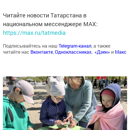
Читайте новости Татарстана в
национальном мессенджере MАХ:
https://max.ru/tatmedia
Подписывайтесь на наш
Telegram-канал
, а также
читайте нас
Вконтакте
,
Одноклассниках
,
«Дзен»
и
Макс