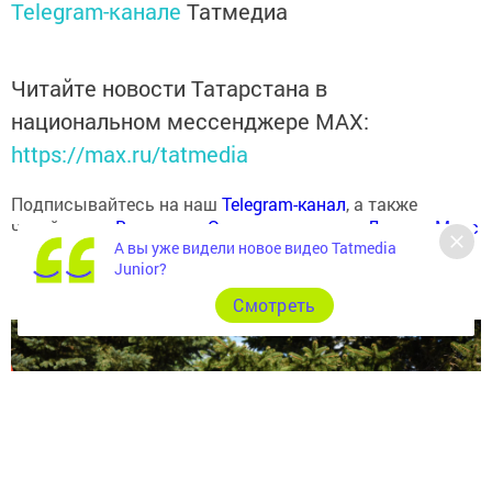
Telegram-канале
Татмедиа
Читайте новости Татарстана в
национальном мессенджере MАХ:
https://max.ru/tatmedia
Подписывайтесь на наш
Telegram-канал
, а также
читайте нас
Вконтакте
,
Одноклассниках
,
«Дзен»
и
Макс
А вы уже видели новое видео Tatmedia
Junior?
Cмотреть