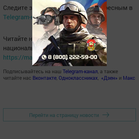
Следите за самым важным и интересным в
Telegram-канале
Татмедиа
Читайте новости Татарстана в
национальном мессенджере MАХ:
https://max.ru/tatmedia
Подписывайтесь на наш
Telegram-канал
, а также
читайте нас
Вконтакте
,
Одноклассниках
,
«Дзен»
и
Макс
Перейти на страницу новости