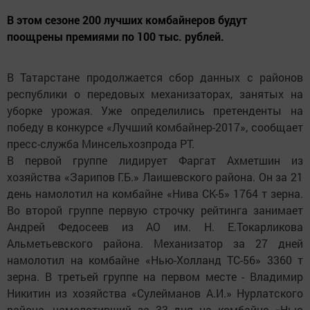
В этом сезоне 200 лучших комбайнеров будут
поощрены премиями по 100 тыс. рублей.
В Татарстане продолжается сбор данных с районов
республики о передовых механизаторах, занятых на
уборке урожая. Уже определились претенденты на
победу в конкурсе «Лучший комбайнер-2017», сообщает
пресс-служба Минсельхозпрода РТ.
В первой группе лидирует Фаргат Ахметшин из
хозяйства «Зарипов Г.Б.» Лаишевского района. Он за 21
день намолотил на комбайне «Нива СК-5» 1764 т зерна.
Во второй группе первую строчку рейтинга занимает
Андрей Федосеев из АО им. Н. Е.Токарликова
Альметьевского района. Механизатор за 27 дней
намолотил на комбайне «Нью-Холланд ТС-56» 3360 т
зерна. В третьей группе на первом месте - Владимир
Никитин из хозяйства «Сулейманов А.И.» Нурлатского
района, намолотивший за 33 дня на комбайне «Нью