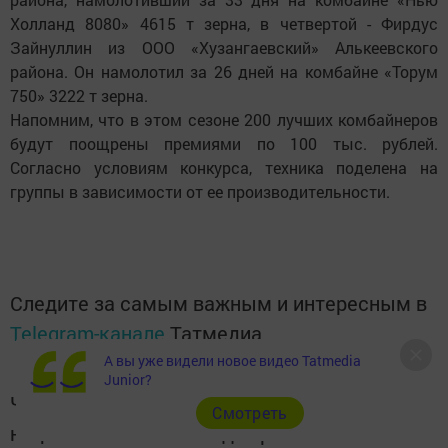
Холланд 8080» 4615 т зерна, в четвертой - Фирдус
Зайнуллин из ООО «Хузангаевский» Алькеевского
района. Он намолотил за 26 дней на комбайне «Торум
750» 3222 т зерна.
Напомним, что в этом сезоне 200 лучших комбайнеров
будут поощрены премиями по 100 тыс. рублей.
Согласно условиям конкурса, техника поделена на
группы в зависимости от ее производительности.
Следите за самым важным и интересным в
Telegram-канале
Татмедиа
А вы уже видели новое видео Tatmedia
Junior?
Читайте новости Татарстана в
Cмотреть
национальном мессенджере MАХ: