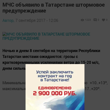
МЧС объявило в Татарстане штормовое
предупреждение
Автор,
7 сентября 2017 - 12:06
1223
0
0
Ночью и днем 8 сентября на территории Республики
Татарстан местами ожидаются: грозы с
кратковременными усилениями ветра до 15-20 м/с,
днем сильный дождь, локально град.
Минимальная температура воздуха ночью +10..+13º,
максимальная температура воздуха днем +17..+20º.