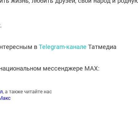
бить жизнь, любить друзей, свой народ и родну
.
интересным в
Telegram-канале
Татмедиа
в национальном мессенджере MАХ:
ал
, а также читайте нас
Макс