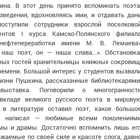
ина. В этот день принято вспоминать поэта
зведения, вдохновляясь ими, и отдавать дан
оступили сотрудники взрослой поселково
дентов I курса Камско-Полянского филиал
нефтепереработки имени М. В. Лемаева
наш поэт, он — наша слава...». Обстановка
ных гостей хранительницы книжных сокровищ
ремени. Большой интерес у студентов вызвал
изни Пушкина, рассказанные библиотекарями
выставка. Поговорили о многогранност
вкладе великого русского поэта в мирову
д в литературе оставил поэт, какое большо
он написал — любимые всеми поколениям
эмы и драмы. Достаточно вспомнить лишь ег
жаемые по своей силе и красоте слога, давн