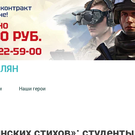
ОЛЯН
м
Наши герои
нских стихов»: студенты