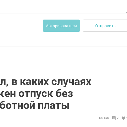
Отправить
Авторизоваться
, в каких случаях
жен отпуск без
аботной платы
486
0