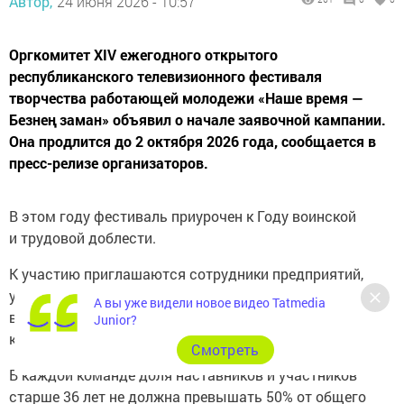
Автор,
24 июня 2026 - 10:57
Оргкомитет XIV ежегодного открытого
республиканского телевизионного фестиваля
творчества работающей молодежи «Наше время —
Безнең заман» объявил о начале заявочной кампании.
Она продлится до 2 октября 2026 года, сообщается в
пресс-релизе организаторов.
В этом году фестиваль приурочен к Году воинской
и трудовой доблести.
К участию приглашаются сотрудники предприятий,
учреждений и организаций Республики Татарстан
А вы уже видели новое видео Tatmedia
в возрасте от 18 до 35 лет. Участники могут выступать
Junior?
как индивидуально, так и в составе команд.
Cмотреть
В каждой команде доля наставников и участников
старше 36 лет не должна превышать 50% от общего