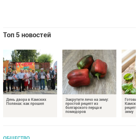
Топ 5 новостей
День двора в Камских
Закрутите лечо на зиму:
Готови
Полянах: как прошел
простой рецепт из
Камских
болгарского перца и
рецепты
помидоров
зиму
ОБЩЕСТВО