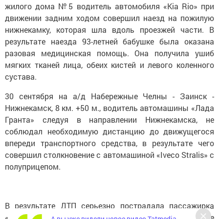
жилого дома №5 водитель автомобиля «Kia Rio» при
движении задним ходом совершил наезд на пожилую
нижнекамку, которая шла вдоль проезжей части. В
результате наезда 93-летней бабушке была оказана
разовая медицинская помощь. Она получила ушиб
мягких тканей лица, обеих кистей и левого коленного
сустава.
30 сентября на а/д Набережные Челны - Заинск -
Нижнекамск, 8 км. +50 м., водитель автомашины «Лада
Гранта» следуя в направлении Нижнекамска, не
соблюдал необходимую дистанцию до движущегося
впереди транспортного средства, в результате чего
совершил столкновение с автомашиной «Iveco Stralis» с
полуприцепом.
В результате ДТП серьезно пострадала пассажирка
«Лады». 60-летняя женщина получила сотрясение
А вы уже видели новое видео Tatmedia