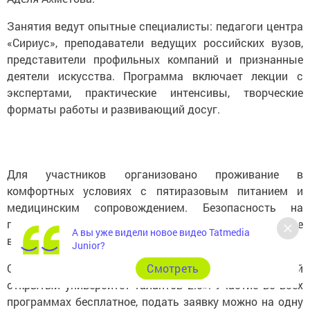
Занятия ведут опытные специалисты: педагоги центра
«Сириус», преподаватели ведущих российских вузов,
представители профильных компаний и признанные
деятели искусства. Программа включает лекции с
экспертами, практические интенсивы, творческие
форматы работы и развивающий досуг.
Для участников организовано проживание в
комфортных условиях с пятиразовым питанием и
медицинским сопровождением. Безопасность на
площадках обеспечивают охрана и кураторы, которые
А вы уже видели новое видео Tatmedia
всегда находятся рядом.
Junior?
Организатором смен выступает АНО «Казанский
Cмотреть
открытый университет талантов 2.0». Участие во всех
программах бесплатное, подать заявку можно на одну