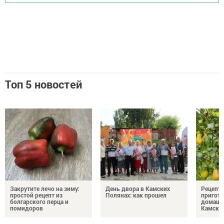
Топ 5 новостей
Закрутите лечо на зиму:
День двора в Камских
Рецепты
простой рецепт из
Полянах: как прошел
пригото
болгарского перца и
домашн
помидоров
Камски