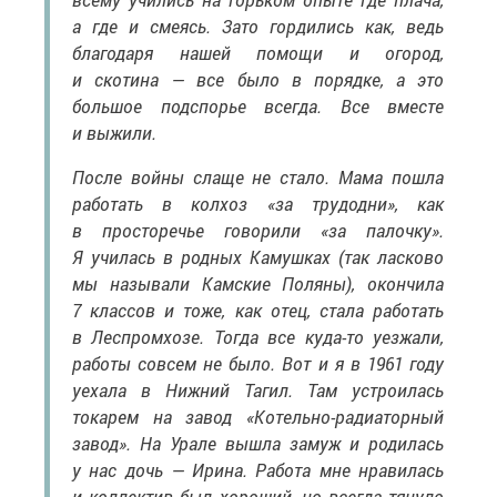
а где и смеясь. Зато гордились как, ведь
благодаря нашей помощи и огород,
и скотина — все было в порядке, а это
большое подспорье всегда. Все вместе
и выжили.
После войны слаще не стало. Мама пошла
работать в колхоз «за трудодни», как
в просторечье говорили «за палочку».
Я училась в родных Камушках (так ласково
мы называли Камские Поляны), окончила
7 классов и тоже, как отец, стала работать
в Леспромхозе. Тогда все куда-то уезжали,
работы совсем не было. Вот и я в 1961 году
уехала в Нижний Тагил. Там устроилась
токарем на завод «Котельно-радиаторный
завод». На Урале вышла замуж и родилась
у нас дочь — Ирина. Работа мне нравилась
и коллектив был хороший, но всегда тянуло