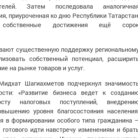
ителей. Затем последовала аналогична
я, приуроченная ко дню Республики Татарстан
и собственные достижения ещё соро
вают существенную поддержку региональном
лизовать собственный потенциал, расширит
ие на рынке товаров и услуг.
Мидхат Шагиахметов подчеркнул значимост
ости: «Развитие бизнеса ведет к создани
сту налоговых поступлений, внедрени
вышению уровня благосостояния населения
я в формировании особого типа гражданина 
, готового идти навстречу изменениям и брат