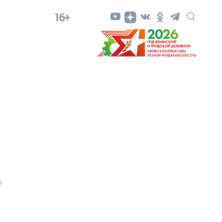
16+
0