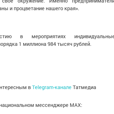
 свое окружение. Именно предпринимател
аны и процветание нашего края».
стию в мероприятиях индивидуальны
орядка 1 миллиона 984 тысяч рублей.
интересным в
Telegram-канале
Татмедиа
в национальном мессенджере MАХ: