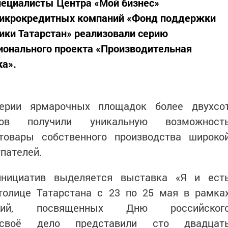
специалисты Центра «Мой бизнес»
микрокредитных компаний «Фонд поддержки
ики Татарстан» реализовали серию
онального проекта «Производительная
ка».
серии ярмарочных площадок более двухсо
иков получили уникальную возможност
товары собственного производства широко
пателей.
инициатив выделяется выставка «Я и ест
столице Татарстана с 23 по 25 мая в рамка
ятий, посвященных Дню российског
 своё дело представили сто двадцат