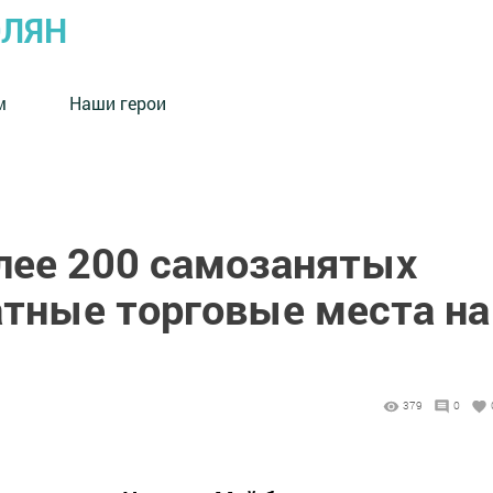
ОЛЯН
м
Наши герои
олее 200 самозанятых
атные торговые места на
379
0