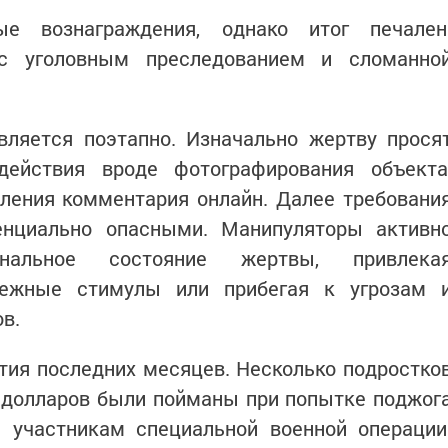
е вознаграждения, однако итог печален
 с уголовным преследованием и сломанно
вляется поэтапно. Изначально жертву прося
действия вроде фотографирования объекта
вления комментария онлайн. Далее требовани
енциально опасными. Манипуляторы активн
нальное состояние жертвы, привлека
нежные стимулы или прибегая к угрозам 
в.
ия последних месяцев. Несколько подростко
0 долларов были пойманы при попытке поджог
 участникам специальной военной операции